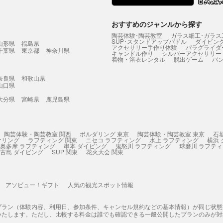
おすすめのジャンルから探す
陶芸体験･陶芸教室
ガラス細工･ガラス
SUP･スタンドアップパドル
ダイビン
山形県
福島県
アクセサリー手作り体験
パラグライダ
千葉県
東京都
神奈川県
キャンドル作り
シルバーアクセサリー
着物・浴衣レンタル
脱出ゲーム
バ
奈良県
和歌山県
山口県
大分県
宮崎県
鹿児島県
陶芸体験・陶芸教室 関西
ボルダリング 東京
陶芸体験・陶芸教室 東京
石
ケリング
ラフティング 関東
ニセコ ラフティング
水上 ラフティング
横浜
奥多摩 ラフティング
串本 ダイビング
鬼怒川 ラフティング
球磨川 ラフテ
古島 ダイビング
SUP 関東
花火大会 関東
アソビュー！ギフト
人気の観光スポット情報
プラン（体験内容、利用日、参加条件、キャンセル規約などの基本情報）が同じ状
いたします。ただし、比較する料金は誰でも確認できる一般公開したプランのみが対