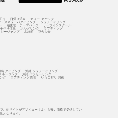
工房
日帰り温泉
カヌー･カヤック
グ・スキューバダイビング
シュノーケリング
ー
遊園地・テーマパーク
サーフィンスクール
 手作り体験
ボルダリング
ラフティング
ンジージャンプ
水族館
花火大会
垣島 ダイビング
沖縄 シュノーケリング
 クルージング
沖縄 パラセーリング
ィング
ラフティング 関西
いちご狩り 関東
態で、他サイトがアソビュー！よりも安い価格で提供してい
象となります。