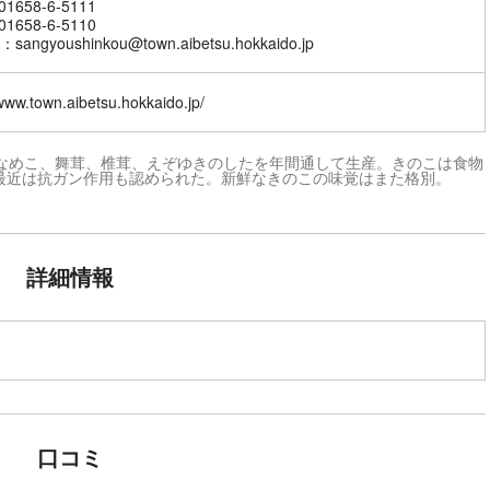
1658-6-5111
1658-6-5110
angyoushinkou@town.aibetsu.hokkaido.jp
/www.town.aibetsu.hokkaido.jp/
、なめこ、舞茸、椎茸、えぞゆきのしたを年間通して生産。きのこは食物
最近は抗ガン作用も認められた。新鮮なきのこの味覚はまた格別。
詳細情報
口コミ