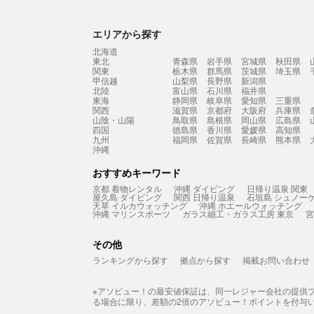
エリアから探す
北海道
東北
青森県
岩手県
宮城県
秋田県
関東
栃木県
群馬県
茨城県
埼玉県
甲信越
山梨県
長野県
新潟県
北陸
富山県
石川県
福井県
東海
静岡県
岐阜県
愛知県
三重県
関西
滋賀県
京都府
大阪府
兵庫県
山陰・山陽
鳥取県
島根県
岡山県
広島県
四国
徳島県
香川県
愛媛県
高知県
九州
福岡県
佐賀県
長崎県
熊本県
沖縄
おすすめキーワード
京都 着物レンタル
沖縄 ダイビング
日帰り温泉 関東
屋久島 ダイビング
関西 日帰り温泉
石垣島 シュノー
天草 イルカウォッチング
沖縄 ホエールウォッチング
沖縄 マリンスポーツ
ガラス細工・ガラス工房 東京
宮
その他
ランキングから探す
拠点から探す
掲載お問い合わせ
※アソビュー！の最安値保証は、同一レジャー会社の提供
る場合に限り、差額の2倍のアソビュー！ポイントを付与