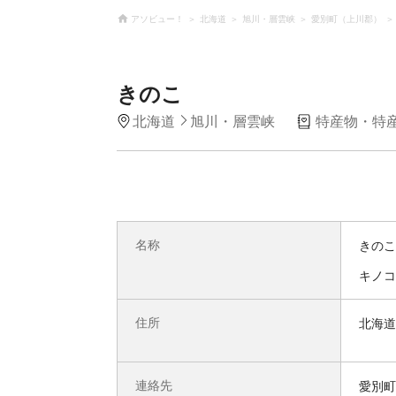
アソビュー！
北海道
旭川・層雲峡
愛別町（上川郡）
きのこ
北海道
旭川・層雲峡
特産物・特
名称
きのこ
キノコ
住所
北海道
連絡先
愛別町