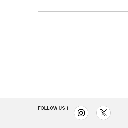
FOLLOW US！
instagram
x