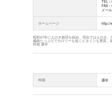
TEL：0
FAX：0
メール：s
ホームページ
http:/
昭和47年にえのき栽培を始め、現在ではえのき
繊維たっぷりでカロリーも低くビタミンも豊富。
時期 通年
時期
通年