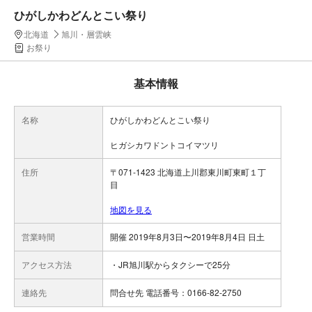
ひがしかわどんとこい祭り
北海道
旭川・層雲峡
お祭り
基本情報
名称
ひがしかわどんとこい祭り
ヒガシカワドントコイマツリ
住所
〒071-1423 北海道上川郡東川町東町１丁
目
地図を見る
営業時間
開催 2019年8月3日〜2019年8月4日 日土
アクセス方法
・JR旭川駅からタクシーで25分
連絡先
問合せ先 電話番号：0166-82-2750