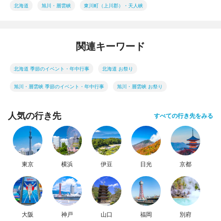
北海道
旭川・層雲峡
東川町（上川郡）・天人峡
関連キーワード
北海道 季節のイベント・年中行事
北海道 お祭り
旭川・層雲峡 季節のイベント・年中行事
旭川・層雲峡 お祭り
人気の行き先
すべての行き先をみる
東京
横浜
伊豆
日光
京都
大阪
神戸
山口
福岡
別府