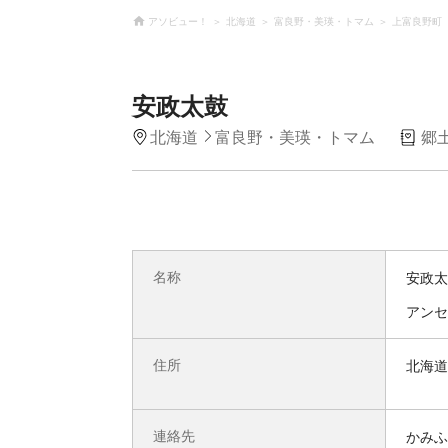
アソビュー！
北海道
富良野・美瑛・トマム
上富良野町
安政太鼓
北海道
富良野・美瑛・トマム
郷
名称
安政太
アンセ
住所
北海道
連絡先
かみふ