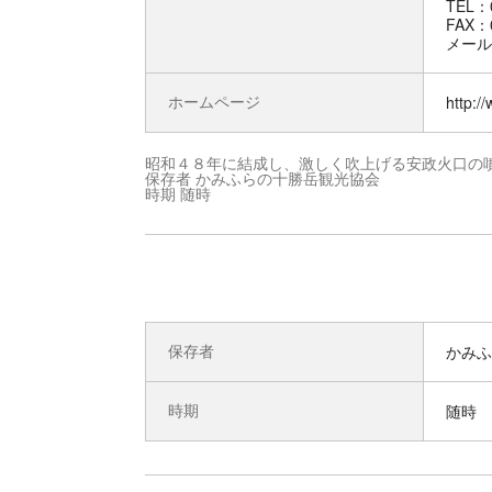
TEL：0
FAX：0
メール：i
ホームページ
http:/
昭和４８年に結成し、激しく吹上げる安政火口の
保存者 かみふらの十勝岳観光協会
時期 随時
保存者
かみふ
時期
随時