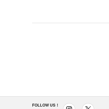
FOLLOW US！
instagram
x