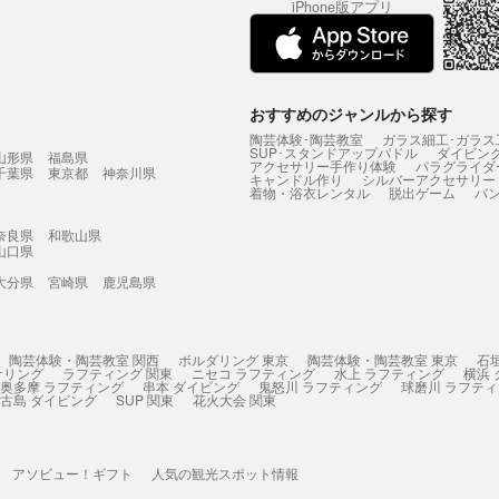
iPhone版アプリ
おすすめのジャンルから探す
陶芸体験･陶芸教室
ガラス細工･ガラス
SUP･スタンドアップパドル
ダイビン
山形県
福島県
アクセサリー手作り体験
パラグライダ
千葉県
東京都
神奈川県
キャンドル作り
シルバーアクセサリー
着物・浴衣レンタル
脱出ゲーム
バ
奈良県
和歌山県
山口県
大分県
宮崎県
鹿児島県
陶芸体験・陶芸教室 関西
ボルダリング 東京
陶芸体験・陶芸教室 東京
石
ケリング
ラフティング 関東
ニセコ ラフティング
水上 ラフティング
横浜
奥多摩 ラフティング
串本 ダイビング
鬼怒川 ラフティング
球磨川 ラフテ
古島 ダイビング
SUP 関東
花火大会 関東
アソビュー！ギフト
人気の観光スポット情報