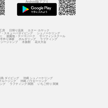
Android版アプリ
工房
日帰り温泉
カヌー･カヤック
グ・スキューバダイビング
シュノーケリング
ー
遊園地・テーマパーク
サーフィンスクール
 手作り体験
ボルダリング
ラフティング
ンジージャンプ
水族館
花火大会
垣島 ダイビング
沖縄 シュノーケリング
 クルージング
沖縄 パラセーリング
ィング
ラフティング 関西
いちご狩り 関東