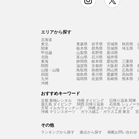
エリアから探す
北海道
東北
青森県
岩手県
宮城県
秋田県
関東
栃木県
群馬県
茨城県
埼玉県
甲信越
山梨県
長野県
新潟県
北陸
富山県
石川県
福井県
東海
静岡県
岐阜県
愛知県
三重県
関西
滋賀県
京都府
大阪府
兵庫県
山陰・山陽
鳥取県
島根県
岡山県
広島県
四国
徳島県
香川県
愛媛県
高知県
九州
福岡県
佐賀県
長崎県
熊本県
沖縄
おすすめキーワード
京都 着物レンタル
沖縄 ダイビング
日帰り温泉 関東
屋久島 ダイビング
関西 日帰り温泉
石垣島 シュノー
天草 イルカウォッチング
沖縄 ホエールウォッチング
沖縄 マリンスポーツ
ガラス細工・ガラス工房 東京
宮
その他
ランキングから探す
拠点から探す
掲載お問い合わせ