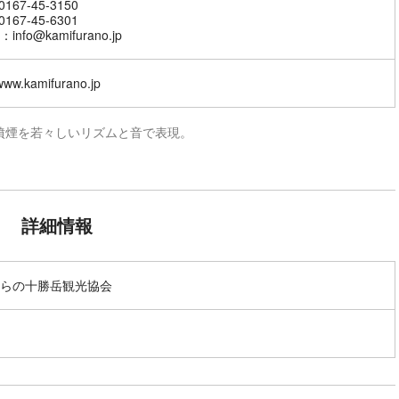
167-45-3150
167-45-6301
nfo@kamifurano.jp
/www.kamifurano.jp
噴煙を若々しいリズムと音で表現。
詳細情報
らの十勝岳観光協会