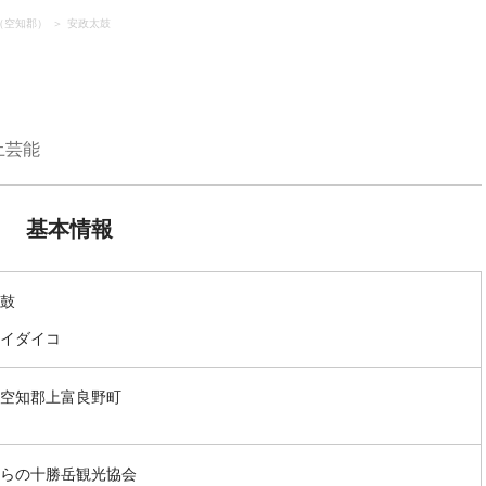
（空知郡）
安政太鼓
土芸能
基本情報
鼓
イダイコ
空知郡上富良野町
らの十勝岳観光協会