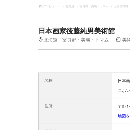
アソビュー！
北海道
富良野・美瑛・トマム
上富良野町
日本画家後藤純男美術館
北海道
富良野・美瑛・トマム
美
名称
日本画
ニホン
住所
〒07
地図を