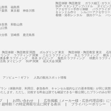
陶芸体験･陶芸教室
ガラス細工･ガラス
SUP･スタンドアップパドル
ダイビン
山形県
福島県
アクセサリー手作り体験
パラグライダ
千葉県
東京都
神奈川県
キャンドル作り
シルバーアクセサリー
着物・浴衣レンタル
脱出ゲーム
バ
奈良県
和歌山県
山口県
大分県
宮崎県
鹿児島県
陶芸体験・陶芸教室 関西
ボルダリング 東京
陶芸体験・陶芸教室 東京
石
ケリング
ラフティング 関東
ニセコ ラフティング
水上 ラフティング
横浜
奥多摩 ラフティング
串本 ダイビング
鬼怒川 ラフティング
球磨川 ラフテ
古島 ダイビング
SUP 関東
花火大会 関東
アソビュー！ギフト
人気の観光スポット情報
プラン（体験内容、利用日、参加条件、キャンセル規約などの基本情報）が同じ状
いたします。ただし、比較する料金は誰でも確認できる一般公開したプランのみが対
プ
お問い合わせ
広告掲載（メーカー様・広告代理店様）に
！超特割！の特定商取引法に関する表示
プライバシーポリシー