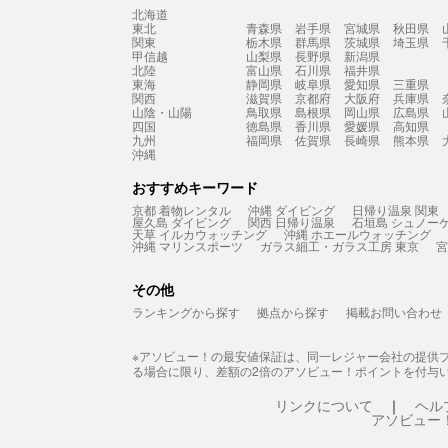
北海道
東北
青森県
岩手県
宮城県
秋田県
関東
栃木県
群馬県
茨城県
埼玉県
甲信越
山梨県
長野県
新潟県
北陸
富山県
石川県
福井県
東海
静岡県
岐阜県
愛知県
三重県
関西
滋賀県
京都府
大阪府
兵庫県
山陰・山陽
鳥取県
島根県
岡山県
広島県
四国
徳島県
香川県
愛媛県
高知県
九州
福岡県
佐賀県
長崎県
熊本県
沖縄
おすすめキーワード
京都 着物レンタル
沖縄 ダイビング
日帰り温泉 関東
屋久島 ダイビング
関西 日帰り温泉
石垣島 シュノー
天草 イルカウォッチング
沖縄 ホエールウォッチング
沖縄 マリンスポーツ
ガラス細工・ガラス工房 東京
宮
その他
ランキングから探す
拠点から探す
掲載お問い合わせ
※アソビュー！の最安値保証は、同一レジャー会社の提供
る場合に限り、差額の2倍のアソビュー！ポイントを付与
リンクについて
ヘル
アソビュー