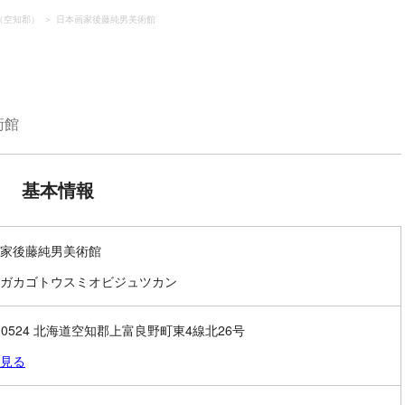
（空知郡）
日本画家後藤純男美術館
術館
基本情報
家後藤純男美術館
ガカゴトウスミオビジュツカン
1-0524 北海道空知郡上富良野町東4線北26号
見る