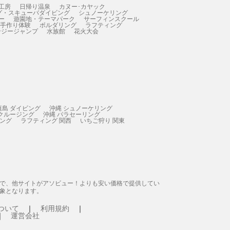
工房
日帰り温泉
カヌー･カヤック
グ・スキューバダイビング
シュノーケリング
ー
遊園地・テーマパーク
サーフィンスクール
 手作り体験
ボルダリング
ラフティング
ンジージャンプ
水族館
花火大会
垣島 ダイビング
沖縄 シュノーケリング
 クルージング
沖縄 パラセーリング
ィング
ラフティング 関西
いちご狩り 関東
態で、他サイトがアソビュー！よりも安い価格で提供してい
象となります。
ついて
利用規約
運営会社