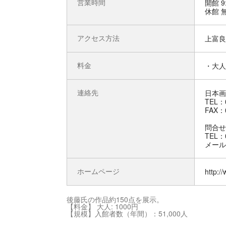
営業時間
開館 9
休館 
アクセス方法
上富良
料金
・大人 
連絡先
日本画
TEL：0
FAX：0
問合せ
TEL：0
メール：
ホームページ
http:
後藤氏の作品約150点を展示。
【料金】 大人: 1000円
【規模】入館者数（年間）：51,000人