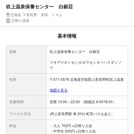
吹上温泉保養センター 白銀荘
北海道
富良野・美瑛・トマム
日帰り温泉
基本情報
名称
吹上温泉保養センター 白銀荘
フキアゲオンセンホヨウセンターハクギンソ
ウ
住所
〒071-0579 北海道空知郡上富良野町吹上温泉
地図を見る
営業時間
営業 10:00～22:00 （朝風呂 6:00?8:00）
アクセス方法
JR上富良野駅 車 20分 町営バスもあり。
料金
・大人 700円 ※日帰り入浴
・中学生 500円 ※日帰り入浴