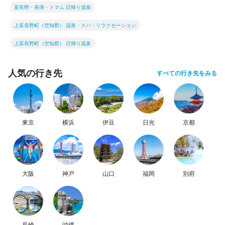
富良野・美瑛・トマム 日帰り温泉
上富良野町（空知郡） 温泉・スパ・リラクゼーション
上富良野町（空知郡） 日帰り温泉
人気の行き先
すべての行き先をみる
東京
横浜
伊豆
日光
京都
大阪
神戸
山口
福岡
別府
長崎
沖縄