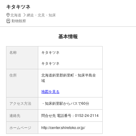
キタキツネ
北海道
網走・北見・知床
動物観察
基本情報
名称
キタキツネ
キタキツネ
住所
北海道斜里郡斜里町・知床半島全
域
地図を見る
アクセス方法
・知床斜里駅からバスで60分
連絡先
問合せ先 電話番号：0152-24-2114
ホームページ
http://center.shiretoko.or.jp/