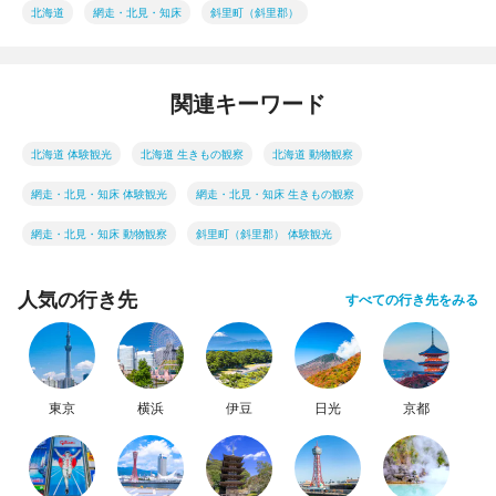
北海道
網走・北見・知床
斜里町（斜里郡）
関連キーワード
北海道 体験観光
北海道 生きもの観察
北海道 動物観察
網走・北見・知床 体験観光
網走・北見・知床 生きもの観察
網走・北見・知床 動物観察
斜里町（斜里郡） 体験観光
人気の行き先
すべての行き先をみる
東京
横浜
伊豆
日光
京都