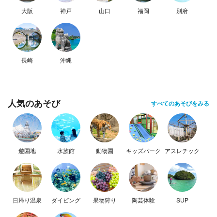
大阪
神戸
山口
福岡
別府
長崎
沖縄
人気のあそび
すべてのあそびをみる
遊園地
水族館
動物園
キッズパーク
アスレチック
日帰り温泉
ダイビング
果物狩り
陶芸体験
SUP