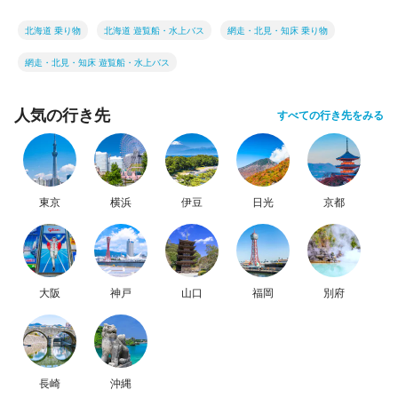
北海道 乗り物
北海道 遊覧船・水上バス
網走・北見・知床 乗り物
網走・北見・知床 遊覧船・水上バス
人気の行き先
すべての行き先をみる
東京
横浜
伊豆
日光
京都
大阪
神戸
山口
福岡
別府
長崎
沖縄