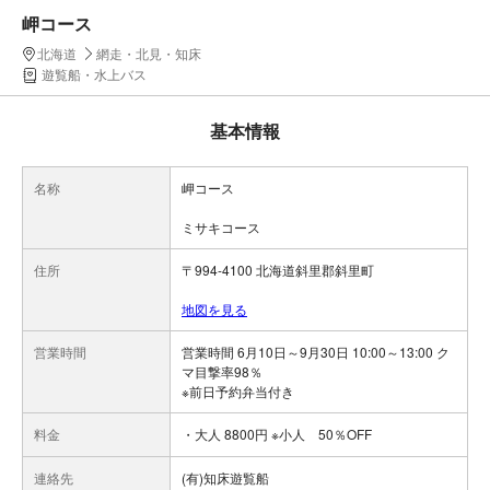
岬コース
北海道
網走・北見・知床
遊覧船・水上バス
基本情報
名称
岬コース
ミサキコース
住所
〒994-4100 北海道斜里郡斜里町
地図を見る
営業時間
営業時間 6月10日～9月30日 10:00～13:00 ク
マ目撃率98％
※前日予約弁当付き
料金
・大人 8800円 ※小人 50％OFF
連絡先
(有)知床遊覧船