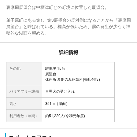
裏摩周展望台は中標津町との町境に位置した展望台。
弟子屈町にある第1、第3展望台の反対側になることから「裏摩周
展望台」と呼ばれている。標高が低いため、霧の発生が少なく神
秘的な湖面を望める。
詳細情報
その他
駐車場 15台
展望台
休憩所 夏期のみ休憩所(売店付設)
バリアフリー設備
盲導犬の受け入れ
高さ
351m（湖面）
利用者数（年間）
約51,220人(令和元年度)