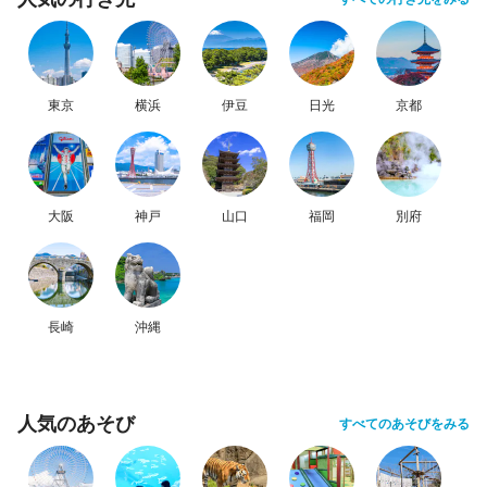
東京
横浜
伊豆
日光
京都
大阪
神戸
山口
福岡
別府
長崎
沖縄
人気のあそび
すべてのあそびをみる