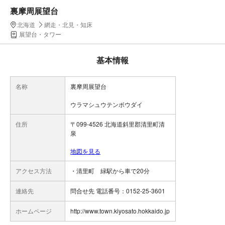
裏摩周展望台
北海道
網走・北見・知床
展望台・タワー
基本情報
名称
裏摩周展望台
ウラマシュウテンボウダイ
住所
〒099-4526 北海道斜里郡清里町清
泉
地図を見る
アクセス方法
・清里町 緑駅から車で20分
連絡先
問合せ先 電話番号：0152-25-3601
ホームページ
http://www.town.kiyosato.hokkaido.jp