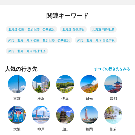
関連キーワード
北海道 公園・名所旧跡・公共施設
北海道 自然景観
北海道 特殊地形
網走・北見・知床 公園・名所旧跡・公共施設
網走・北見・知床 自然景観
網走・北見・知床 特殊地形
人気の行き先
すべての行き先をみる
東京
横浜
伊豆
日光
京都
大阪
神戸
山口
福岡
別府