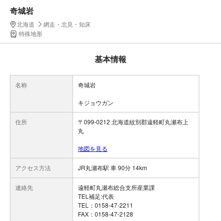
奇城岩
北海道
網走・北見・知床
特殊地形
基本情報
名称
奇城岩
キジョウガン
住所
〒099-0212 北海道紋別郡遠軽町丸瀬布上
丸
地図を見る
アクセス方法
JR丸瀬布駅 車 90分 14km
連絡先
遠軽町丸瀬布総合支所産業課
TEL補足:代表
TEL：0158-47-2211
FAX：0158-47-2128