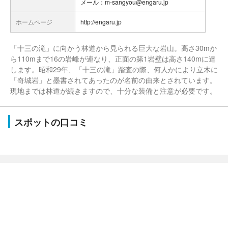
メール：m-sangyou@engaru.jp
ホームページ
http://engaru.jp
「十三の滝」に向かう林道から見られる巨大な岩山。高さ30mか
ら110mまで16の岩峰が連なり、正面の第1岩壁は高さ140mに達
します。昭和29年、「十三の滝」踏査の際、何人かにより立木に
「奇城岩」と墨書されてあったのが名前の由来とされています。
現地までは林道が続きますので、十分な装備と注意が必要です。
スポットの口コミ