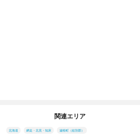
関連エリア
北海道
網走・北見・知床
遠軽町（紋別郡）