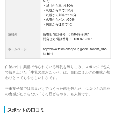
50分
・旭川から車で180分
・札幌から車で330分
・札幌から列車で150分
・名寄からバスで90分
・興部から徒歩で5分
連絡先
所在地 電話番号：0158-82-2507
問合せ先 電話番号：0158-82-2507
ホームページ
http://www.town.okoppe.lg.jp/tokusan/tks_3ho
ka.html
白餡の中に興部で作られている練乳を練りこみ、スポンジで包ん
で焼き上げた「牛乳の里おこっぺ」は、白餡にミルクの風味が加
わりとってもやさしい甘さです。
平田菓子舗では黒豆だけでつくった餡を包んだ、つぶつぶの黒豆
の食感がたまらない「くろ豆どらやき」も人気です。
スポットの口コミ