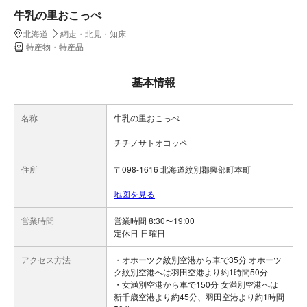
牛乳の里おこっぺ
北海道
網走・北見・知床
特産物・特産品
基本情報
名称
牛乳の里おこっぺ
チチノサトオコッペ
住所
〒098-1616 北海道紋別郡興部町本町
地図を見る
営業時間
営業時間 8:30〜19:00
定休日 日曜日
アクセス方法
・オホーツク紋別空港から車で35分 オホーツ
ク紋別空港へは羽田空港より約1時間50分
・女満別空港から車で150分 女満別空港へは
新千歳空港より約45分、羽田空港より約1時間