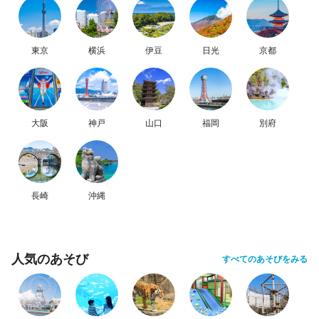
東京
横浜
伊豆
日光
京都
大阪
神戸
山口
福岡
別府
長崎
沖縄
人気のあそび
すべてのあそびをみる