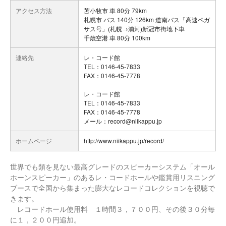
アクセス方法
苫小牧市 車 80分 79km
札幌市 バス 140分 126km 道南バス「高速ペガ
サス号」(札幌→浦河)新冠市街地下車
千歳空港 車 80分 100km
連絡先
レ・コード館
TEL：0146-45-7833
FAX：0146-45-7778
レ・コード館
TEL：0146-45-7833
FAX：0146-45-7778
メール：record@niikappu.jp
ホームページ
http://www.niikappu.jp/record/
世界でも類を見ない最高グレードのスピーカーシステム「オール
ホーンスピーカー」のあるレ・コードホールや鑑賞用リスニング
ブースで全国から集まった膨大なレコードコレクションを視聴で
きます。
レコードホール使用料 １時間３，７００円、その後３０分毎
に１，２００円追加。