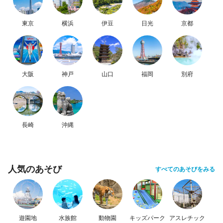
東京
横浜
伊豆
日光
京都
大阪
神戸
山口
福岡
別府
長崎
沖縄
人気のあそび
すべてのあそびをみる
遊園地
水族館
動物園
キッズパーク
アスレチック