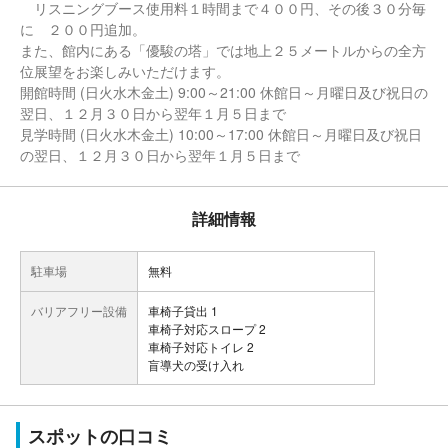
リスニングブース使用料１時間まで４００円、その後３０分毎
に ２００円追加。
また、館内にある「優駿の塔」では地上２５メートルからの全方
位展望をお楽しみいただけます。
開館時間 (日火水木金土) 9:00～21:00 休館日～月曜日及び祝日の
翌日、１２月３０日から翌年１月５日まで
見学時間 (日火水木金土) 10:00～17:00 休館日～月曜日及び祝日
の翌日、１２月３０日から翌年１月５日まで
詳細情報
駐車場
無料
バリアフリー設備
車椅子貸出 1
車椅子対応スロープ 2
車椅子対応トイレ 2
盲導犬の受け入れ
スポットの口コミ