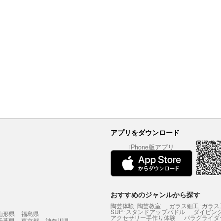
アプリをダウンロード
iPhone版アプリ
おすすめのジャンルから探す
陶芸体験･陶芸教室
ガラス細工･ガラス
SUP･スタンドアップパドル
ダイビン
山形県
福島県
アクセサリー手作り体験
パラグライダ
千葉県
東京都
神奈川県