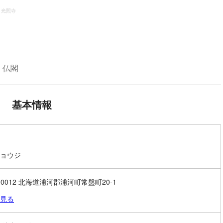
光照寺
・仏閣
基本情報
ョウジ
7-0012 北海道浦河郡浦河町常盤町20-1
見る