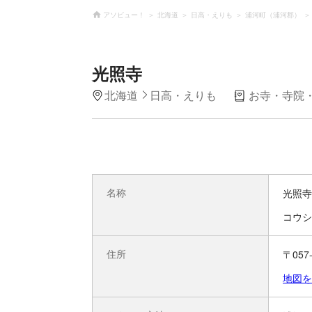
アソビュー！
北海道
日高・えりも
浦河町（浦河郡）
光照寺
北海道
日高・えりも
お寺・寺院
名称
光照寺
コウシ
住所
〒05
地図を