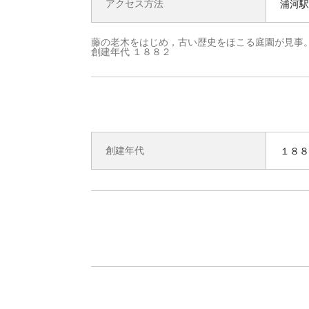
アクセス方法
浦河駅
藤の老木をはじめ，古い歴史をほこる庭園が見事
創建年代 １８８２
創建年代
１８８