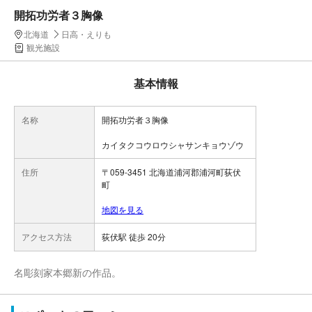
開拓功労者３胸像
北海道
日高・えりも
観光施設
基本情報
名称
開拓功労者３胸像
カイタクコウロウシャサンキョウゾウ
住所
〒059-3451 北海道浦河郡浦河町荻伏
町
地図を見る
アクセス方法
荻伏駅 徒歩 20分
名彫刻家本郷新の作品。