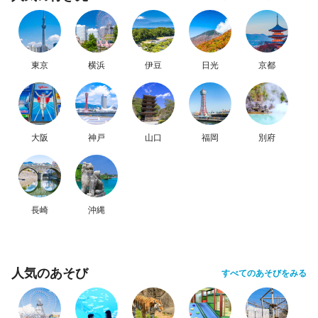
東京
横浜
伊豆
日光
京都
大阪
神戸
山口
福岡
別府
長崎
沖縄
人気のあそび
すべてのあそびをみる