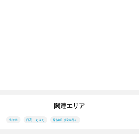
関連エリア
北海道
日高・えりも
様似町（様似郡）