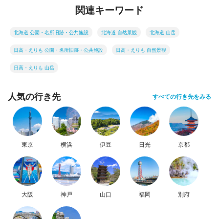
関連キーワード
北海道 公園・名所旧跡・公共施設
北海道 自然景観
北海道 山岳
日高・えりも 公園・名所旧跡・公共施設
日高・えりも 自然景観
日高・えりも 山岳
人気の行き先
すべての行き先をみる
東京
横浜
伊豆
日光
京都
大阪
神戸
山口
福岡
別府