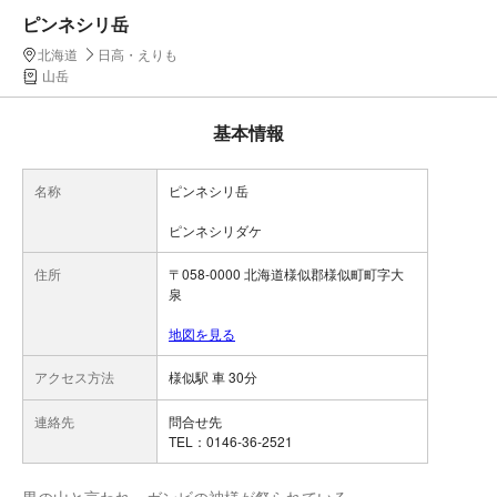
ピンネシリ岳
北海道
日高・えりも
山岳
基本情報
名称
ピンネシリ岳
ピンネシリダケ
住所
〒058-0000 北海道様似郡様似町町字大
泉
地図を見る
アクセス方法
様似駅 車 30分
連絡先
問合せ先
TEL：0146-36-2521