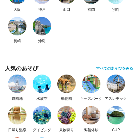
大阪
神戸
山口
福岡
別府
長崎
沖縄
人気のあそび
すべてのあそびをみる
遊園地
水族館
動物園
キッズパーク
アスレチック
日帰り温泉
ダイビング
果物狩り
陶芸体験
SUP