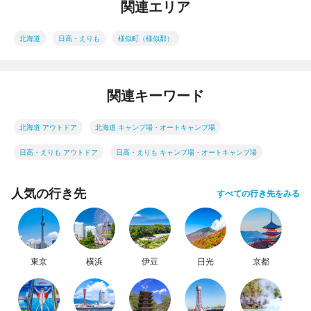
関連エリア
北海道
日高・えりも
様似町（様似郡）
関連キーワード
北海道 アウトドア
北海道 キャンプ場・オートキャンプ場
日高・えりも アウトドア
日高・えりも キャンプ場・オートキャンプ場
人気の行き先
すべての行き先をみる
東京
横浜
伊豆
日光
京都