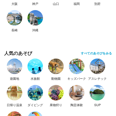
大阪
神戸
山口
福岡
別府
長崎
沖縄
人気のあそび
すべてのあそびをみる
遊園地
水族館
動物園
キッズパーク
アスレチック
日帰り温泉
ダイビング
果物狩り
陶芸体験
SUP