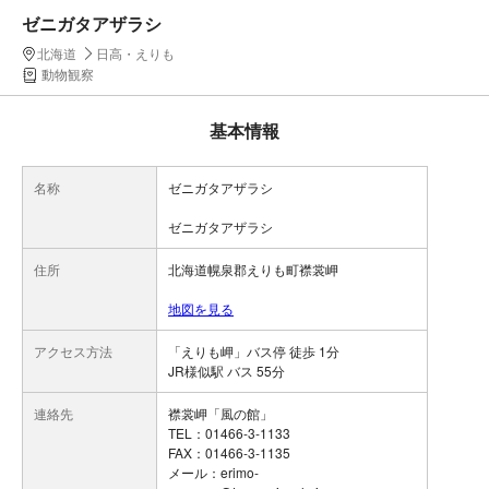
ゼニガタアザラシ
北海道
日高・えりも
動物観察
基本情報
名称
ゼニガタアザラシ
ゼニガタアザラシ
住所
北海道幌泉郡えりも町襟裳岬
地図を見る
アクセス方法
「えりも岬」バス停 徒歩 1分
JR様似駅 バス 55分
連絡先
襟裳岬「風の館」
TEL：01466-3-1133
FAX：01466-3-1135
メール：erimo-