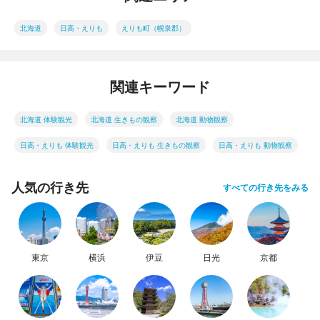
北海道
日高・えりも
えりも町（幌泉郡）
関連キーワード
北海道 体験観光
北海道 生きもの観察
北海道 動物観察
日高・えりも 体験観光
日高・えりも 生きもの観察
日高・えりも 動物観察
人気の行き先
すべての行き先をみる
東京
横浜
伊豆
日光
京都