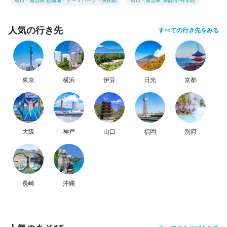
旭川・層雲峡 遊園地・テーマパーク・美術館
旭川・層雲峡 博物館･科学館
人気の行き先
すべての行き先をみる
東京
横浜
伊豆
日光
京都
大阪
神戸
山口
福岡
別府
長崎
沖縄