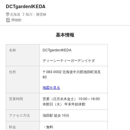
DCTgardenIKEDA
北海道
旭川・層雲峡
博物館
基本情報
名称
DCTgardenIKEDA
ディーシーティーガーデンイケダ
住所
〒083-0002 北海道中川郡池田町清見
83
地図を見る
営業時間
営業（日月水木金土） 10:00～16:00
休館日（火） 年末年始休館
アクセス方法
池田駅 徒歩 10分
料金
・無料