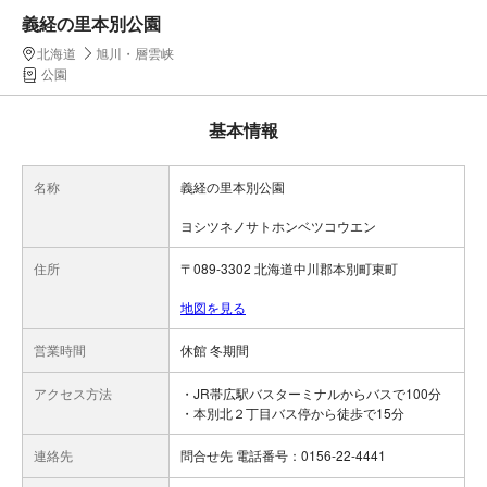
義経の里本別公園
北海道
旭川・層雲峡
公園
基本情報
名称
義経の里本別公園
ヨシツネノサトホンベツコウエン
住所
〒089-3302 北海道中川郡本別町東町
地図を見る
営業時間
休館 冬期間
アクセス方法
・JR帯広駅バスターミナルからバスで100分
・本別北２丁目バス停から徒歩で15分
連絡先
問合せ先 電話番号：0156-22-4441