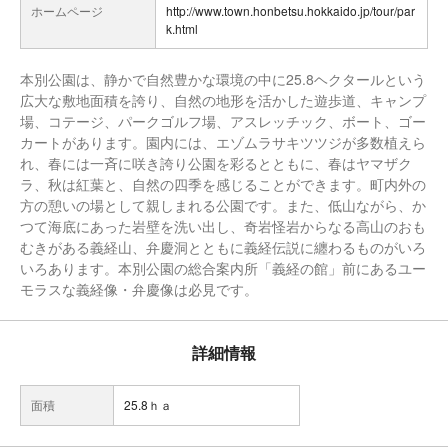
ホームページ
http://www.town.honbetsu.hokkaido.jp/tour/par
k.html
本別公園は、静かで自然豊かな環境の中に25.8ヘクタールという
広大な敷地面積を誇り、自然の地形を活かした遊歩道、キャンプ
場、コテージ、パークゴルフ場、アスレッチック、ボート、ゴー
カートがあります。園内には、エゾムラサキツツジが多数植えら
れ、春には一斉に咲き誇り公園を彩るとともに、春はヤマザク
ラ、秋は紅葉と、自然の四季を感じることができます。町内外の
方の憩いの場として親しまれる公園です。また、低山ながら、か
つて海底にあった岩壁を洗い出し、奇岩怪岩からなる高山のおも
むきがある義経山、弁慶洞とともに義経伝説に纏わるものがいろ
いろあります。本別公園の総合案内所「義経の館」前にあるユー
モラスな義経像・弁慶像は必見です。
詳細情報
面積
25.8ｈａ