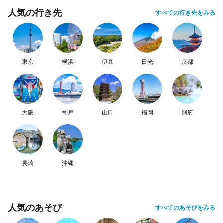
人気の行き先
すべての行き先をみる
東京
横浜
伊豆
日光
京都
大阪
神戸
山口
福岡
別府
長崎
沖縄
人気のあそび
すべてのあそびをみる