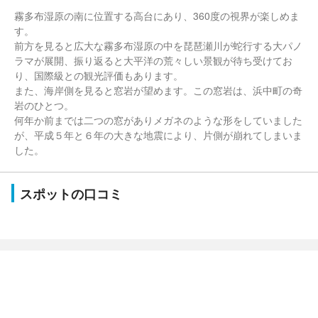
霧多布湿原の南に位置する高台にあり、360度の視界が楽しめま
す。
前方を見ると広大な霧多布湿原の中を琵琶瀬川が蛇行する大パノ
ラマが展開、振り返ると大平洋の荒々しい景観が待ち受けてお
り、国際級との観光評価もあります。
また、海岸側を見ると窓岩が望めます。この窓岩は、浜中町の奇
岩のひとつ。
何年か前までは二つの窓がありメガネのような形をしていました
が、平成５年と６年の大きな地震により、片側が崩れてしまいま
した。
スポットの口コミ