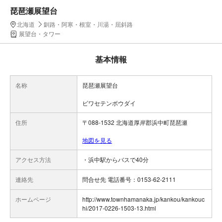
琵琶瀬展望台
北海道
釧路・阿寒・根室・川湯・屈斜路
展望台・タワー
基本情報
名称
琵琶瀬展望台
ビワセテンボウダイ
住所
〒088-1532 北海道厚岸郡浜中町琵琶瀬
地図を見る
アクセス方法
・浜中駅からバスで40分
連絡先
問合せ先 電話番号：0153-62-2111
ホームページ
http://www.townhamanaka.jp/kankou/kankouc
hi/2017-0226-1503-13.html