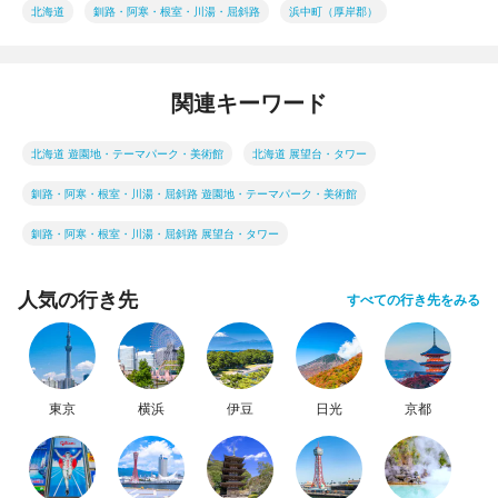
北海道
釧路・阿寒・根室・川湯・屈斜路
浜中町（厚岸郡）
関連キーワード
北海道 遊園地・テーマパーク・美術館
北海道 展望台・タワー
釧路・阿寒・根室・川湯・屈斜路 遊園地・テーマパーク・美術館
釧路・阿寒・根室・川湯・屈斜路 展望台・タワー
人気の行き先
すべての行き先をみる
東京
横浜
伊豆
日光
京都