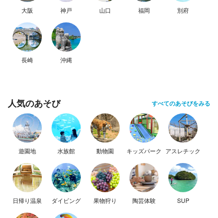
大阪
神戸
山口
福岡
別府
長崎
沖縄
人気のあそび
すべてのあそびをみる
遊園地
水族館
動物園
キッズパーク
アスレチック
日帰り温泉
ダイビング
果物狩り
陶芸体験
SUP