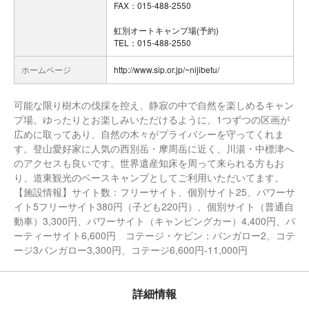
FAX：015-488-2550
虹別オートキャンプ場(予約)
TEL：015-488-2550
ホームページ
http://www.sip.or.jp/~nijibetu/
可能な限り樹木の伐採を控え、静寂の中で自然を楽しめるキャン
プ場。ゆったりとお楽しみいただけるように、1つずつの区画が
広めに取ってあり、自然の木々がプライバシーを守ってくれま
す。登山愛好家に人気の西別岳・摩周岳に近く、川湯・中標津へ
のアクセスも良いです。世界遺産知床を周って来られる方もお
り、道東観光のベースキャンプとしてご利用いただいてます。
【施設情報】サイト数：フリーサイト、個別サイト25、パワーサ
イト5フリーサイト380円（子ども220円）、個別サイト（普通自
動車）3,300円、パワーサイト（キャンピングカー）4,400円、パ
ーティーサイト6,600円 コテージ・ケビン：バンガロー2、コテ
ージ3バンガロー3,300円、コテージ6,600円-11,000円
詳細情報