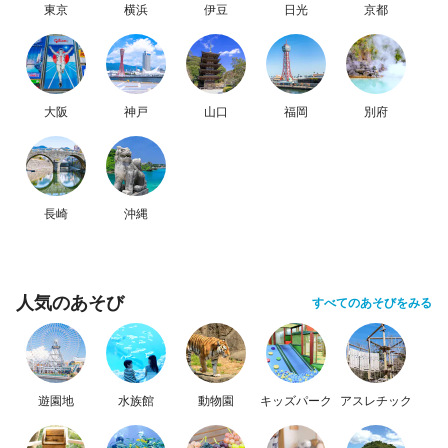
東京
横浜
伊豆
日光
京都
大阪
神戸
山口
福岡
別府
長崎
沖縄
人気のあそび
すべてのあそびをみる
遊園地
水族館
動物園
キッズパーク
アスレチック