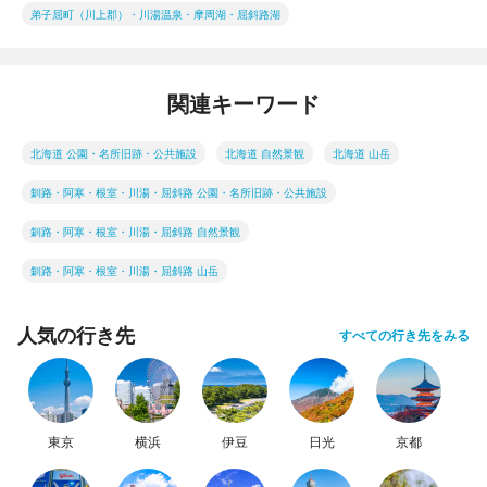
弟子屈町（川上郡）・川湯温泉・摩周湖・屈斜路湖
関連キーワード
北海道 公園・名所旧跡・公共施設
北海道 自然景観
北海道 山岳
釧路・阿寒・根室・川湯・屈斜路 公園・名所旧跡・公共施設
釧路・阿寒・根室・川湯・屈斜路 自然景観
釧路・阿寒・根室・川湯・屈斜路 山岳
人気の行き先
すべての行き先をみる
東京
横浜
伊豆
日光
京都