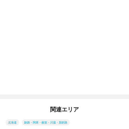
関連エリア
北海道
釧路・阿寒・根室・川湯・屈斜路