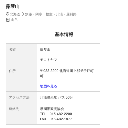
藻琴山
北海道
釧路・阿寒・根室・川湯・屈斜路
山岳
基本情報
名称
藻琴山
モコトヤマ
住所
〒088-3200 北海道川上郡弟子屈町
町
地図を見る
アクセス方法
川湯温泉駅 バス 50分
連絡先
摩周湖観光協会
TEL：015-482-2200
FAX：015-482-1877