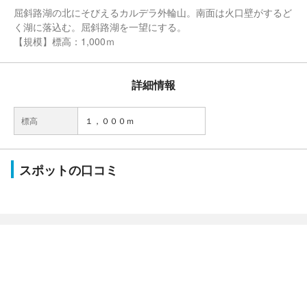
屈斜路湖の北にそびえるカルデラ外輪山。南面は火口壁がするど
く湖に落込む。屈斜路湖を一望にする。
【規模】標高：1,000ｍ
詳細情報
標高
１，０００ｍ
スポットの口コミ