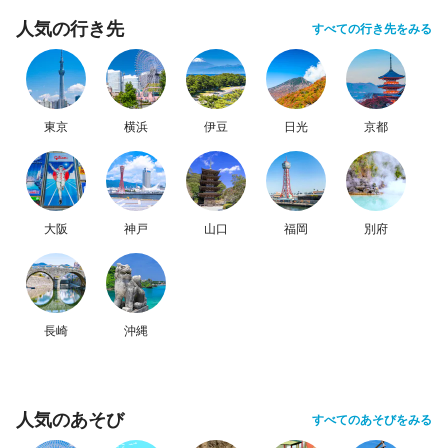
人気の行き先
すべての行き先をみる
東京
横浜
伊豆
日光
京都
大阪
神戸
山口
福岡
別府
長崎
沖縄
人気のあそび
すべてのあそびをみる