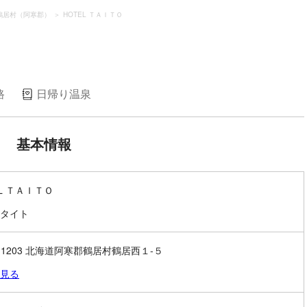
鶴居村（阿寒郡）
HOTEL ＴＡＩＴＯ
路
日帰り温泉
基本情報
EL ＴＡＩＴＯ
タイト
5-1203 北海道阿寒郡鶴居村鶴居西１-５
見る