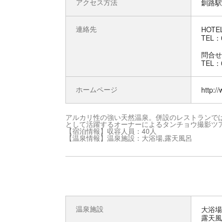
アクセス方法
釧路駅
連絡先
HOT
TEL：0
問合せ
TEL：0
ホームページ
http://
アルカリ性の強い天然温泉。併設のレストランで
として活躍するオーナーによるタンチョウ撮影ツ
【宿泊情報】収容人員：40人
【温泉情報】温泉施設：大浴場,露天風呂
温泉施設
大浴場
露天風