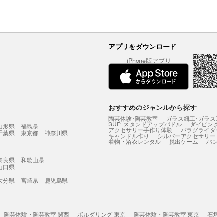
アプリをダウンロード
iPhone版アプリ
おすすめのジャンルから探す
陶芸体験･陶芸教室
ガラス細工･ガラス
SUP･スタンドアップパドル
ダイビン
山形県
福島県
アクセサリー手作り体験
パラグライダ
千葉県
東京都
神奈川県
キャンドル作り
シルバーアクセサリー
着物・浴衣レンタル
脱出ゲーム
バ
奈良県
和歌山県
山口県
大分県
宮崎県
鹿児島県
陶芸体験・陶芸教室 関西
ボルダリング 東京
陶芸体験・陶芸教室 東京
石