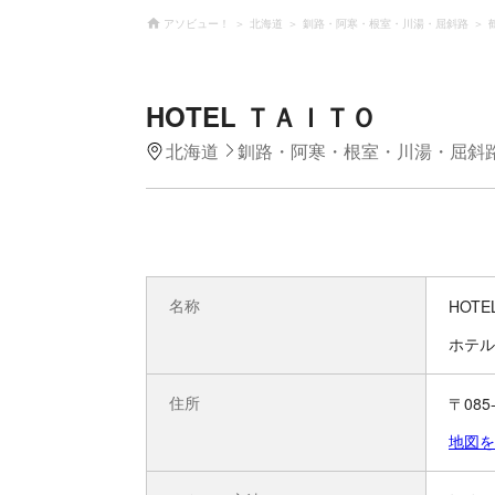
アソビュー！
北海道
釧路・阿寒・根室・川湯・屈斜路
HOTEL ＴＡＩＴＯ
北海道
釧路・阿寒・根室・川湯・屈斜
名称
HOT
ホテル
住所
〒08
地図を