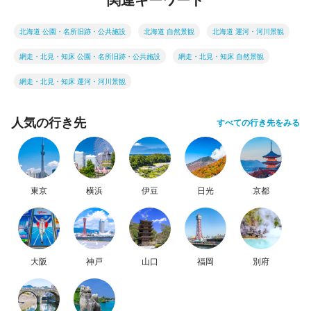
北海道 公園・名所旧跡・公共施設
北海道 自然景観
北海道 運河・河川景観
網走・北見・知床 公園・名所旧跡・公共施設
網走・北見・知床 自然景観
網走・北見・知床 運河・河川景観
人気の行き先
すべての行き先をみる
東京
横浜
伊豆
日光
京都
大阪
神戸
山口
福岡
別府