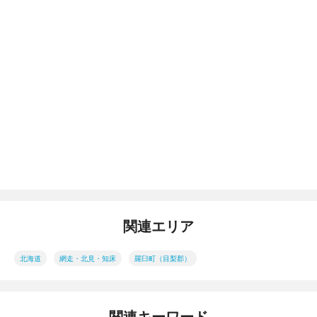
関連エリア
北海道
網走・北見・知床
羅臼町（目梨郡）
関連キーワード