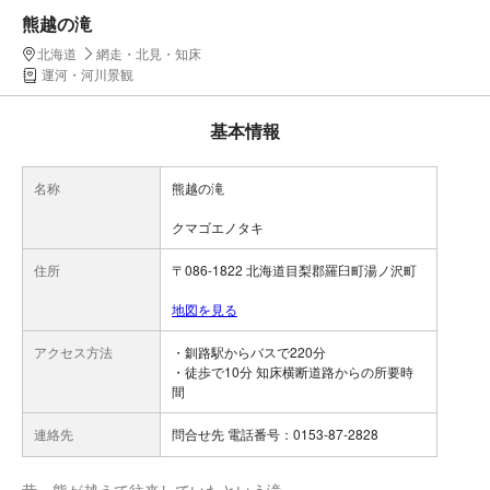
熊越の滝
北海道
網走・北見・知床
運河・河川景観
基本情報
名称
熊越の滝
クマゴエノタキ
住所
〒086-1822 北海道目梨郡羅臼町湯ノ沢町
地図を見る
アクセス方法
・釧路駅からバスで220分
・徒歩で10分 知床横断道路からの所要時
間
連絡先
問合せ先 電話番号：0153-87-2828