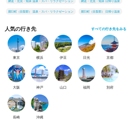
網走・北見・知床 温泉・スパ・リラクゼーション
網走・北見・知床 日帰り温泉
羅臼町（目梨郡） 温泉・スパ・リラクゼーション
羅臼町（目梨郡） 日帰り温泉
人気の行き先
すべての行き先をみる
東京
横浜
伊豆
日光
京都
大阪
神戸
山口
福岡
別府
長崎
沖縄