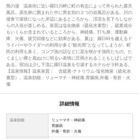
熊の湯 温泉街に近い羅臼川畔に町の有志によって作られた露天
風呂。原生林に囲まれた中に男女別の２つの岩風呂がある。川の
侵食で崖状になった岸辺にあるところから、渓流を見下ろしなが
らの入浴が楽しめる。泉質は塩化物泉（硫化水素型）。硫黄成分
もいくらか含まれているところから、神経痛、打ち身、運動麻
痺、火傷、疲労回復などに効果がある。夏は、羅臼峠を越えるド
ライバーやライダーの利用が多く“観光用”となってしまうが、町
民の利用も多く、コンブ漁の話などに花を咲かす漁民たちの、た
くましい裸と底ぬけに明るい表情に圧倒されることもしばしばで
ある。宿泊は少し下流に羅臼温泉を引湯するホテルが３軒ある。
【温泉情報】温泉泉質： 含硫黄-ナトリウム-塩化物泉（硫化水
素型）、温泉効能：リューマチ・神経痛,胃腸病,外傷・骨折・火
傷
詳細情報
温泉効能
リューマチ・神経痛
胃腸病
外傷・骨折・火傷