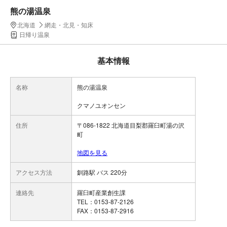
熊の湯温泉
北海道
網走・北見・知床
日帰り温泉
基本情報
名称
熊の湯温泉
クマノユオンセン
住所
〒086-1822 北海道目梨郡羅臼町湯の沢
町
地図を見る
アクセス方法
釧路駅 バス 220分
連絡先
羅臼町産業創生課
TEL：0153-87-2126
FAX：0153-87-2916