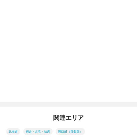
関連エリア
北海道
網走・北見・知床
羅臼町（目梨郡）