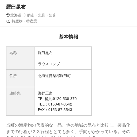
羅臼昆布
北海道
網走・北見・知床
特産物・特産品
基本情報
名称
羅臼昆布
ラウスコンブ
住所
北海道目梨郡羅臼町
連絡先
海鮮工房
TEL補足:0120-530-370
TEL：0153-87-3542
FAX：0153-87-3543
当町の海産物の代表的な一品。他の地域の昆布と比較し、製品化
までの行程が２３行程ととても多く、手間がかかっている。その