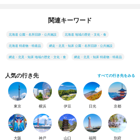
関連キーワード
北海道 公園・名所旧跡・公共施設
北海道 地域の歴史・文化・食
北海道 特産物・特産品
網走・北見・知床 公園・名所旧跡・公共施設
網走・北見・知床 地域の歴史・文化・食
網走・北見・知床 特産物・特産品
人気の行き先
すべての行き先をみる
東京
横浜
伊豆
日光
京都
大阪
神戸
山口
福岡
別府