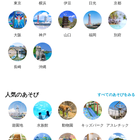
東京
横浜
伊豆
日光
京都
大阪
神戸
山口
福岡
別府
長崎
沖縄
人気のあそび
すべてのあそびをみる
遊園地
水族館
動物園
キッズパーク
アスレチック