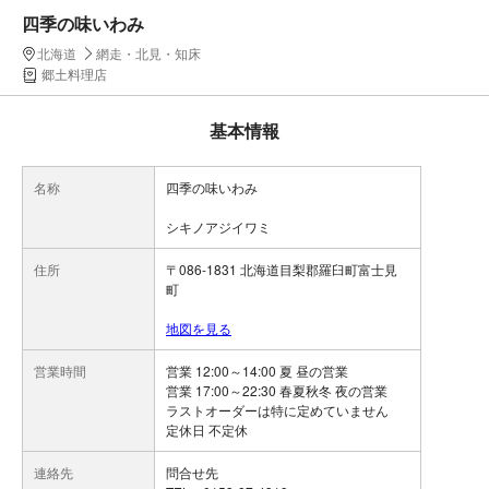
四季の味いわみ
北海道
網走・北見・知床
郷土料理店
基本情報
名称
四季の味いわみ
シキノアジイワミ
住所
〒086-1831 北海道目梨郡羅臼町富士見
町
地図を見る
営業時間
営業 12:00～14:00 夏 昼の営業
営業 17:00～22:30 春夏秋冬 夜の営業
ラストオーダーは特に定めていません
定休日 不定休
連絡先
問合せ先