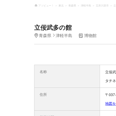
アソビュー！
東北
青森県
津軽半島
五所川原市
立
立佞武多の館
青森県
津軽半島
博物館
名称
立佞武
タチネ
住所
〒037
地図を