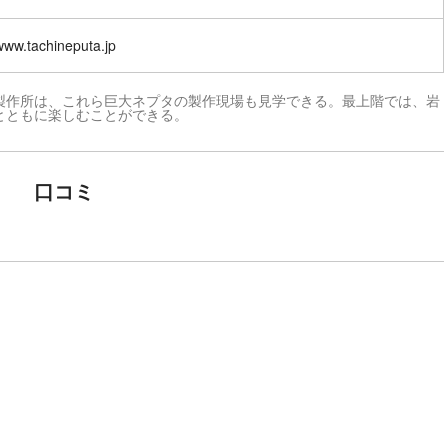
/www.tachineputa.jp
製作所は、これら巨大ネプタの製作現場も見学できる。最上階では、岩
とともに楽しむことができる。
口コミ