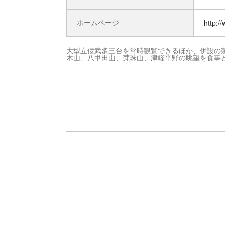
ホームページ
http:/
大型立佞武多三台を常時観覧できるほか、併設の
木山、八甲田山、梵珠山、津軽平野の眺望を食事