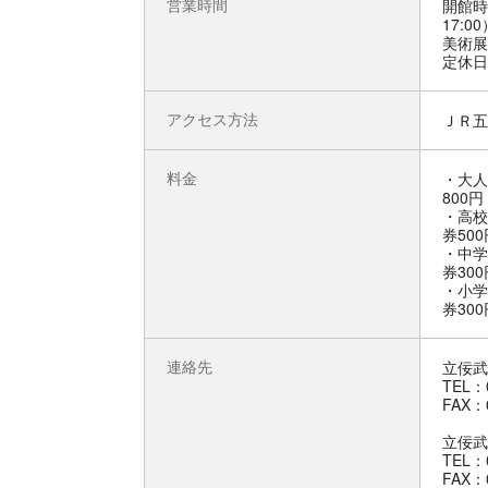
営業時間
開館時間
17:00
美術展
定休日
アクセス方法
ＪＲ五
料金
・大人
800円
・高校
券500
・中学
券300
・小学
券300
連絡先
立佞武
TEL：0
FAX：0
立佞武
TEL：0
FAX：0