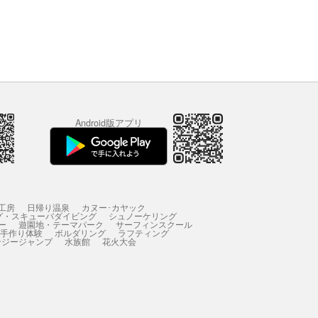
Android版アプリ
工房
日帰り温泉
カヌー･カヤック
グ・スキューバダイビング
シュノーケリング
ー
遊園地・テーマパーク
サーフィンスクール
 手作り体験
ボルダリング
ラフティング
ンジージャンプ
水族館
花火大会