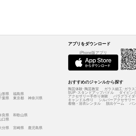
アプリをダウンロード
iPhone版アプリ
おすすめのジャンルから探す
陶芸体験･陶芸教室
ガラス細工･ガラス
SUP･スタンドアップパドル
ダイビン
山形県
福島県
アクセサリー手作り体験
パラグライダ
千葉県
東京都
神奈川県
キャンドル作り
シルバーアクセサリー
着物・浴衣レンタル
脱出ゲーム
バ
奈良県
和歌山県
山口県
大分県
宮崎県
鹿児島県