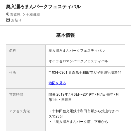
奥入瀬ろまんパークフェスティバル
青森県
十和田湖
お祭り
基本情報
名称
奥入瀬ろまんパークフェスティバル
オイラセロマンパークフェスティバル
住所
〒034-0301 青森県十和田市大字奥瀬字堰道44
地図を見る
営業時間
開催 2019年7月6日〜2019年7月7日 毎年7月
第1土・日曜日
アクセス方法
・十和田観光電鉄十和田市駅から焼山行きバ
スで23分
・「奥入瀬ろまんパーク前」下車から