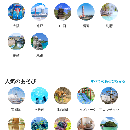
大阪
神戸
山口
福岡
別府
長崎
沖縄
人気のあそび
すべてのあそびをみる
遊園地
水族館
動物園
キッズパーク
アスレチック