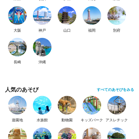
大阪
神戸
山口
福岡
別府
長崎
沖縄
人気のあそび
すべてのあそびをみる
遊園地
水族館
動物園
キッズパーク
アスレチック