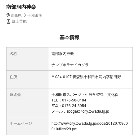
南部洞内神楽
青森県
十和田湖
郷土芸能
基本情報
名称
南部洞内神楽
ナンブホラナイカグラ
住所
〒034-0107 青森県十和田市洞内字沼田野
連絡先
十和田市スポーツ・生涯学習課 文化係
TEL：0176-58-0184
FAX：0176-24-3954
メール：spogak@city.towada.lg.jp
ホームページ
http://www.city.towada.lg.jp/docs/2012070900
010/files/29.pdf