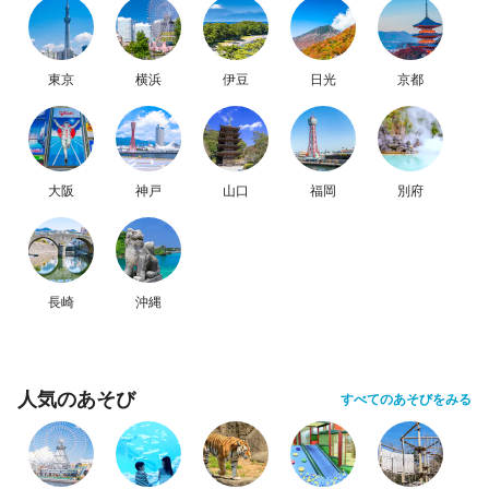
東京
横浜
伊豆
日光
京都
大阪
神戸
山口
福岡
別府
長崎
沖縄
人気のあそび
すべてのあそびをみる