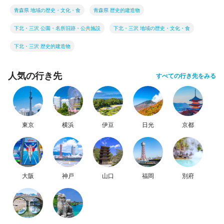
青森県 地域の歴史・文化・食
青森県 歴史的建造物
下北・三沢 公園・名所旧跡・公共施設
下北・三沢 地域の歴史・文化・食
下北・三沢 歴史的建造物
人気の行き先
すべての行き先をみる
東京
横浜
伊豆
日光
京都
大阪
神戸
山口
福岡
別府