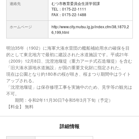
連絡先
むつ市教育委員会生涯学習課
TEL：0175-22-1111
FAX：0175-22-1488
ホームページ
http://www.city.mutsu.lg.jp/index.cfm/38,1870,2
6,199,html
明治35年（1902）に海軍大湊水雷団の艦船補給用水の確保を目
的として東北地方で最初に建設された水道施設です。平成21年
（2009）12月8日、沈澄池堰堤（重力アーチ式石造堰堤）を含む
「旧大湊水源地水道施設」が国の重要文化財に指定された。
現在は公園となり約180本の桜が咲き、桜まつり期間中はライト
アップされる。
「沈澄池堰堤」は保存修理工事を実施中のため、見学等の観光は
不可。
期間：令和2年11月30日?令和5年3月下旬（予定）
【料金】 無料
詳細情報