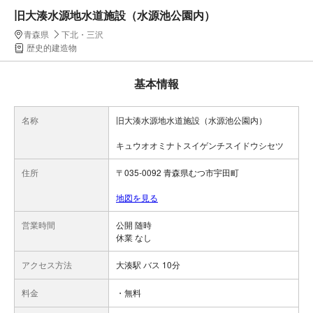
旧大湊水源地水道施設（水源池公園内）
青森県
下北・三沢
歴史的建造物
基本情報
名称
旧大湊水源地水道施設（水源池公園内）
キュウオオミナトスイゲンチスイドウシセツ
住所
〒035-0092 青森県むつ市宇田町
地図を見る
営業時間
公開 随時
休業 なし
アクセス方法
大湊駅 バス 10分
料金
・無料