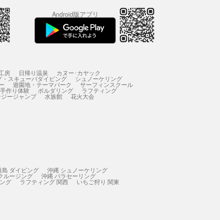
Android版アプリ
工房
日帰り温泉
カヌー･カヤック
グ・スキューバダイビング
シュノーケリング
ー
遊園地・テーマパーク
サーフィンスクール
 手作り体験
ボルダリング
ラフティング
ンジージャンプ
水族館
花火大会
垣島 ダイビング
沖縄 シュノーケリング
 クルージング
沖縄 パラセーリング
ィング
ラフティング 関西
いちご狩り 関東