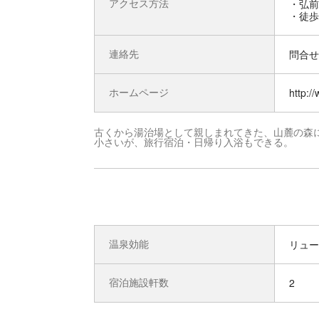
アクセス方法
・弘前
・徒歩
連絡先
問合せ先
ホームページ
http://
古くから湯治場として親しまれてきた、山麓の森
小さいが、旅行宿泊・日帰り入浴もできる。
温泉効能
リュー
宿泊施設軒数
2