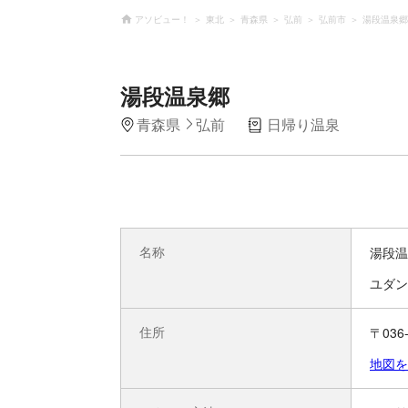
アソビュー！
東北
青森県
弘前
弘前市
湯段温泉郷
湯段温泉郷
青森県
弘前
日帰り温泉
名称
湯段温
ユダン
住所
〒03
地図を