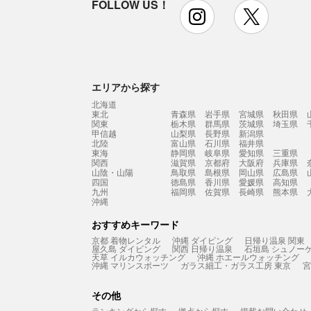
FOLLOW US！
instagram
x
エリアから探す
北海道
東北
青森県
岩手県
宮城県
秋田県
関東
栃木県
群馬県
茨城県
埼玉県
甲信越
山梨県
長野県
新潟県
北陸
富山県
石川県
福井県
東海
静岡県
岐阜県
愛知県
三重県
関西
滋賀県
京都府
大阪府
兵庫県
山陰・山陽
鳥取県
島根県
岡山県
広島県
四国
徳島県
香川県
愛媛県
高知県
九州
福岡県
佐賀県
長崎県
熊本県
沖縄
おすすめキーワード
京都 着物レンタル
沖縄 ダイビング
日帰り温泉 関東
屋久島 ダイビング
関西 日帰り温泉
石垣島 シュノー
天草 イルカウォッチング
沖縄 ホエールウォッチング
沖縄 マリンスポーツ
ガラス細工・ガラス工房 東京
宮
その他
ランキングから探す
拠点から探す
掲載お問い合わせ