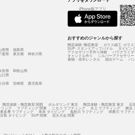
iPhone版アプリ
おすすめのジャンルから探す
陶芸体験･陶芸教室
ガラス細工･ガラス
SUP･スタンドアップパドル
ダイビン
山形県
福島県
アクセサリー手作り体験
パラグライダ
千葉県
東京都
神奈川県
キャンドル作り
シルバーアクセサリー
着物・浴衣レンタル
脱出ゲーム
バ
奈良県
和歌山県
山口県
大分県
宮崎県
鹿児島県
陶芸体験・陶芸教室 関西
ボルダリング 東京
陶芸体験・陶芸教室 東京
石
ケリング
ラフティング 関東
ニセコ ラフティング
水上 ラフティング
横浜
奥多摩 ラフティング
串本 ダイビング
鬼怒川 ラフティング
球磨川 ラフテ
古島 ダイビング
SUP 関東
花火大会 関東
アソビュー！ギフト
人気の観光スポット情報