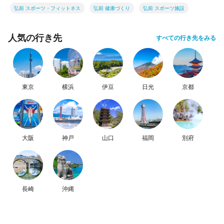
弘前 スポーツ・フィットネス
弘前 健康づくり
弘前 スポーツ施設
人気の行き先
すべての行き先をみる
東京
横浜
伊豆
日光
京都
大阪
神戸
山口
福岡
別府
長崎
沖縄