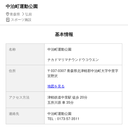
中泊町運動公園
青森県
弘前
スポーツ施設
基本情報
名称
中泊町運動公園
ナカドマリマチウンドウコウエン
住所
〒037-0307 青森県北津軽郡中泊町大字中里字
宮野沢
地図を見る
アクセス方法
津軽鉄道中里駅 徒歩 20分
五所川原 車 35分
連絡先
中泊町運動公園
TEL：0173-57-3511