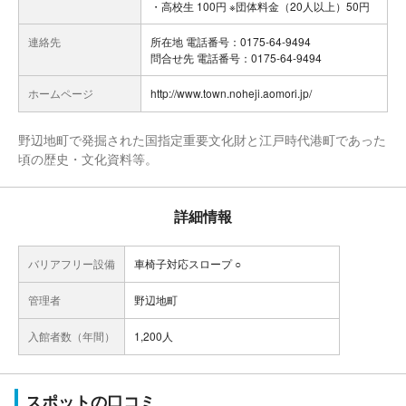
・高校生 100円 ※団体料金（20人以上）50円
連絡先
所在地 電話番号：0175-64-9494
問合せ先 電話番号：0175-64-9494
ホームページ
http://www.town.noheji.aomori.jp/
野辺地町で発掘された国指定重要文化財と江戸時代港町であった
頃の歴史・文化資料等。
詳細情報
バリアフリー設備
車椅子対応スロープ ○
管理者
野辺地町
入館者数（年間）
1,200人
スポットの口コミ