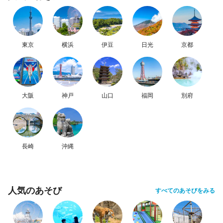
東京
横浜
伊豆
日光
京都
大阪
神戸
山口
福岡
別府
長崎
沖縄
人気のあそび
すべてのあそびをみる