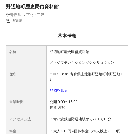
野辺地町歴史民俗資料館
青森県
下北・三沢
博物館
基本情報
名称
野辺地町歴史民俗資料館
ノヘジマチレキシミンゾクシリョウカン
住所
〒039-3131 青森県上北郡野辺地町字野辺地1-
3
地図を見る
営業時間
公開 9:00〜16:00
休業 月祝
アクセス方法
・青い森鉄道野辺地駅からバスで10分
料金
・大人 210円 ※団体料金（20人以上）110円