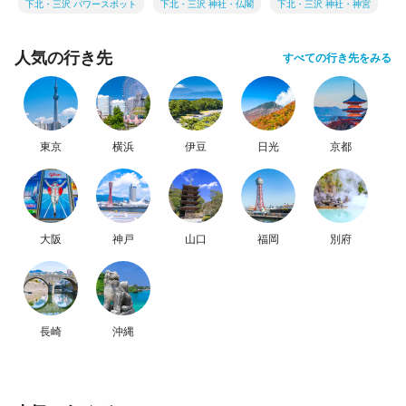
下北・三沢 パワースポット
下北・三沢 神社・仏閣
下北・三沢 神社・神宮
人気の行き先
すべての行き先をみる
東京
横浜
伊豆
日光
京都
大阪
神戸
山口
福岡
別府
長崎
沖縄