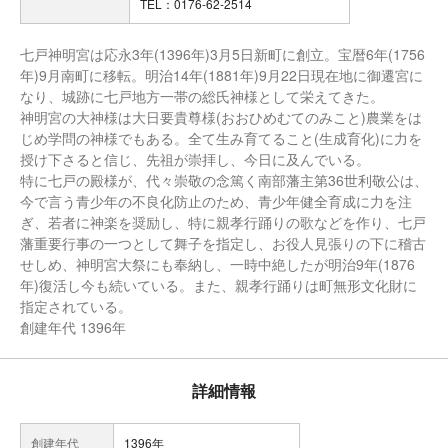
TEL：0176-62-2514
七戸神明宮は応永3年(1396年)3月5日新町に創立。宝暦6年(1756
年)9月南町に移転。明治14年(1881年)9月22日現在地に御遷宮に
なり、城跡に七戸地方一帯の総氏神様として栄えてきた。
神明宮の大神様は大日要貴尊様(おおひめむてのみこと)農業をは
じめ学問の神様でもある。全て生み育てること(生成育化)に力を
授け下さると信じ、先祖が崇拝し、今日に及んでいる。
特に七戸の殿様が、代々崇敬の念篤く南部藩主第36世利敬公は、
今で言う青少年の不良化防止のため、青少年健全育成に力を注
ぎ、若者に神楽を奨励し、特に親孝行踊りの歌などを作り、七戸
藩重要行事の一つとして舞子を指定し、お役人見張りの下に稽古
せしめ、神明宮大祭にも奉納し、一時中絶したが明治9年(1876
年)復活し今も続いている。また、親孝行踊りは町無形文化財に
指定されている。
創建年代 1396年
詳細情報
創建年代
1396年