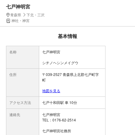
七戸神明宮
青森県
下北・三沢
神社・神宮
基本情報
名称
七戸神明宮
シチノヘシンメイグウ
住所
〒039-2527 青森県上北郡七戸町字
町
地図を見る
アクセス方法
七戸十和田駅 車 10分
連絡先
七戸神明宮
TEL：0176-62-2514
七戸神明宮社務所