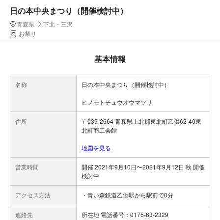
日の本中央まつり（開催検討中）
青森県
下北・三沢
お祭り
基本情報
名称
日の本中央まつり（開催検討中）
ヒノモトチュウオウマツリ
住所
〒039-2664 青森県上北郡東北町乙供62-40東
北町商工会館
地図を見る
営業時間
開催 2021年9月10日〜2021年9月12日 秋 開催
検討中
アクセス方法
・青い森鉄道乙供駅から駅前で0分
連絡先
所在地 電話番号：0175-63-2329