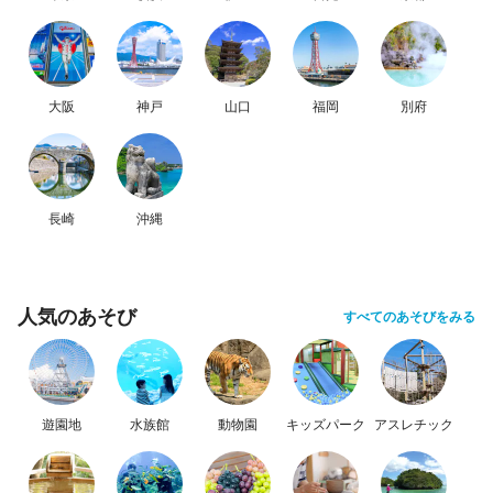
大阪
神戸
山口
福岡
別府
長崎
沖縄
人気のあそび
すべてのあそびをみる
遊園地
水族館
動物園
キッズパーク
アスレチック