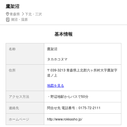
鷹架沼
青森県
下北・三沢
湖沼・湿原
基本情報
名称
鷹架沼
タカホコヌマ
住所
〒039-3213 青森県上北郡六ヶ所村大字鷹架字
道ノ上
地図を見る
アクセス方法
・野辺地駅からバスで50分
連絡先
問合せ先 電話番号：0175-72-2111
ホームページ
http://www.rokkasho.jp/