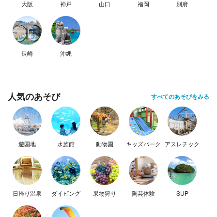
大阪
神戸
山口
福岡
別府
長崎
沖縄
人気のあそび
すべてのあそびをみる
遊園地
水族館
動物園
キッズパーク
アスレチック
日帰り温泉
ダイビング
果物狩り
陶芸体験
SUP