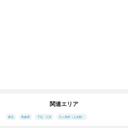
関連エリア
東北
青森県
下北・三沢
六ヶ所村（上北郡）