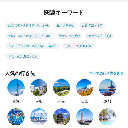
関連キーワード
東北 公園・名所旧跡・公共施設
東北 自然景観
東北 湖沼・湿原
青森県 公園・名所旧跡・公共施設
青森県 自然景観
青森県 湖沼・湿原
下北・三沢 公園・名所旧跡・公共施設
下北・三沢 自然景観
下北・三沢 湖沼・湿原
人気の行き先
すべての行き先をみる
東京
横浜
伊豆
日光
京都