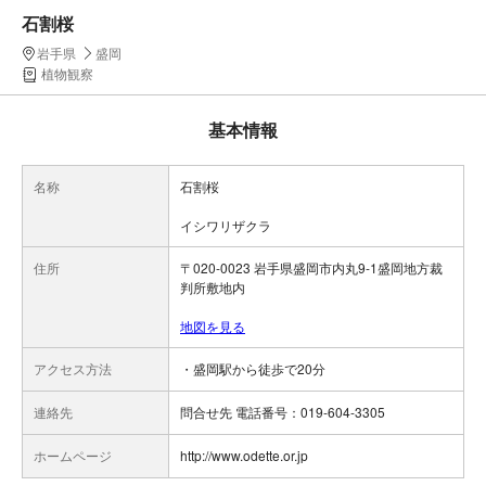
石割桜
岩手県
盛岡
植物観察
基本情報
名称
石割桜
イシワリザクラ
住所
〒020-0023 岩手県盛岡市内丸9-1盛岡地方裁
判所敷地内
地図を見る
アクセス方法
・盛岡駅から徒歩で20分
連絡先
問合せ先 電話番号：019-604-3305
ホームページ
http://www.odette.or.jp