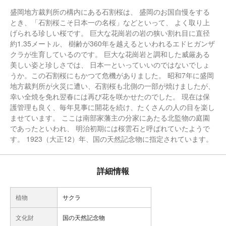
盛岡地方裁判所の構内にある石割桜は、 盛岡のお国自慢をする
とき、「石割桜こそ日本一の名桜」などといって、 よく取り上
げられる珍しい桜です。 巨大な花崗岩の岩の狭い割れ目に直径
約1.35メートル、 樹齢が360年を越えるといわれるエドヒガンザ
クラが生育しているのです。 巨大な花崗岩と調和した威厳ある
美しい姿と珍しさでは、 日本一といっていいのではないでしょ
うか。この石割桜にもかつて危機がありました。 昭和7年に盛岡
地方裁判所が火災に遭い、石割桜も北側の一部が焼けましたが、
幸い全焼を免れ翌春には再び花を咲かせたのでした。 現在は保
護管理も良く、毎年見事に開花を続け、たくさんの人の目を楽し
ませています。 ここは南部家藩主の分家にあたる北監物の庭園
であったといわれ、 明治初期には桜雲石と呼ばれていたようで
す。 1923（大正12）年、国の天然記念物に指定されています。
詳細情報
植物
サクラ
文化財
国の天然記念物