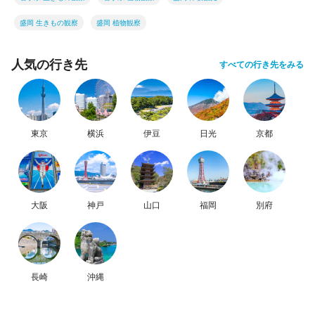
盛岡 生きもの観察
盛岡 植物観察
人気の行き先
すべての行き先をみる
東京
横浜
伊豆
日光
京都
大阪
神戸
山口
福岡
別府
長崎
沖縄