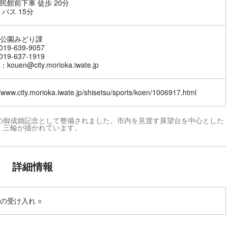
民館前下車 徒歩 20分
 バス 15分
公園みどり課
19-639-9057
19-637-1919
ouen@city.morioka.iwate.jp
//www.city.morioka.iwate.jp/shisetsu/sports/koen/1006917.html
の御成婚記念として整備されました。市内を見渡す展望台を中心とした
」三輪が描かれています。
詳細情報
の受け入れ ○