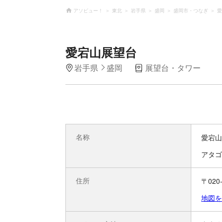
アソビュー！
東北
岩手県
盛岡
盛岡市・つなぎ
愛
愛宕山展望台
岩手県
盛岡
展望台・タワー
名称
愛宕山
アタゴ
住所
〒020
地図を