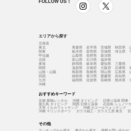
FOLLOW US！
instagram
x
エリアから探す
北海道
東北
青森県
岩手県
宮城県
秋田県
関東
栃木県
群馬県
茨城県
埼玉県
甲信越
山梨県
長野県
新潟県
北陸
富山県
石川県
福井県
東海
静岡県
岐阜県
愛知県
三重県
関西
滋賀県
京都府
大阪府
兵庫県
山陰・山陽
鳥取県
島根県
岡山県
広島県
四国
徳島県
香川県
愛媛県
高知県
九州
福岡県
佐賀県
長崎県
熊本県
沖縄
おすすめキーワード
京都 着物レンタル
沖縄 ダイビング
日帰り温泉 関東
屋久島 ダイビング
関西 日帰り温泉
石垣島 シュノー
天草 イルカウォッチング
沖縄 ホエールウォッチング
沖縄 マリンスポーツ
ガラス細工・ガラス工房 東京
宮
その他
ランキングから探す
拠点から探す
掲載お問い合わせ