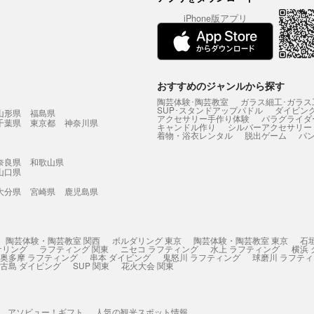
iPhone版アプリ
おすすめのジャンルから探す
陶芸体験･陶芸教室
ガラス細工･ガラス
SUP･スタンドアップパドル
ダイビン
山形県
福島県
アクセサリー手作り体験
パラグライダ
千葉県
東京都
神奈川県
キャンドル作り
シルバーアクセサリー
着物・浴衣レンタル
脱出ゲーム
バ
奈良県
和歌山県
山口県
大分県
宮崎県
鹿児島県
陶芸体験・陶芸教室 関西
ボルダリング 東京
陶芸体験・陶芸教室 東京
石
ケリング
ラフティング 関東
ニセコ ラフティング
水上 ラフティング
横浜
奥多摩 ラフティング
串本 ダイビング
鬼怒川 ラフティング
球磨川 ラフテ
古島 ダイビング
SUP 関東
花火大会 関東
アソビュー！ギフト
人気の観光スポット情報