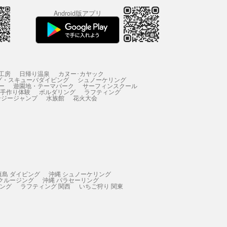
Android版アプリ
工房
日帰り温泉
カヌー･カヤック
グ・スキューバダイビング
シュノーケリング
ー
遊園地・テーマパーク
サーフィンスクール
 手作り体験
ボルダリング
ラフティング
ンジージャンプ
水族館
花火大会
垣島 ダイビング
沖縄 シュノーケリング
 クルージング
沖縄 パラセーリング
ィング
ラフティング 関西
いちご狩り 関東