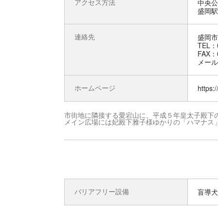
アクセス方法
中央公
盛岡駅
連絡先
盛岡市
TEL：0
FAX：0
メール：k
ホームページ
https:
市街地に隣接する愛宕山に、平成５年皇太子殿下
メイン広場には妃殿下雅子様ゆかりの「ハマナス
バリアフリー設備
盲導犬