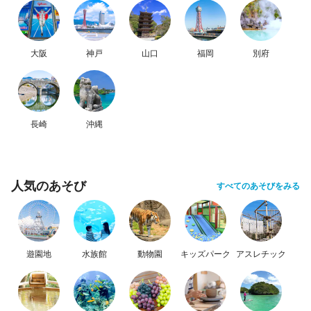
大阪
神戸
山口
福岡
別府
長崎
沖縄
人気のあそび
すべてのあそびをみる
遊園地
水族館
動物園
キッズパーク
アスレチック