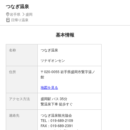
つなぎ温泉
岩手県
盛岡
日帰り温泉
基本情報
名称
つなぎ温泉
ツナギオンセン
住所
〒020-0055 岩手県盛岡市繋字湯ノ
館
地図を見る
アクセス方法
盛岡駅 バス 35分
繋温泉下車 徒歩すぐ
連絡先
つなぎ温泉観光協会
TEL：019-689-2109
FAX：019-689-2391