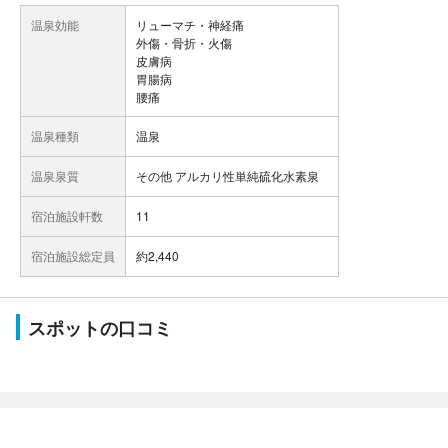
温泉効能
リューマチ・神経痛
外傷・骨折・火傷
皮膚病
胃腸病
腰痛
温泉種類
温泉
温泉泉質
その他 アルカリ性単純硫化水素泉
宿泊施設軒数
11
宿泊施設総定員
約2,440
スポットの口コミ