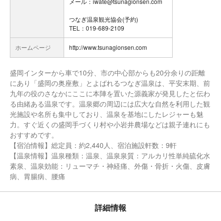
メール：iwate@tsunagionsen.com
つなぎ温泉観光協会(予約)
TEL：019-689-2109
ホームページ
http://www.tsunagionsen.com
盛岡インターから車で10分、市の中心部からも20分余りの距離
にあり「盛岡の奥座敷」とよばれるつなぎ温泉は、平安末期、前
九年の役のさなかにここに本陣を置いた源義家が発見したと伝わ
る由緒ある温泉です。温泉郷の周辺には広大な自然を利用した観
光施設や名所も集中しており、温泉を基地にしたレジャーも魅
力。すぐ近くの盛岡手づくり村や小岩井農場などは親子連れにも
おすすめです。
【宿泊情報】総定員：約2,440人、宿泊施設軒数：9軒
【温泉情報】温泉種類：温泉、温泉泉質：アルカリ性単純硫化水
素泉、温泉効能：リューマチ・神経痛、外傷・骨折・火傷、皮膚
病、胃腸病、腰痛
詳細情報