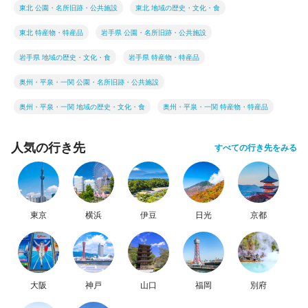
東北 公園・名所旧跡・公共施設
東北 地域の歴史・文化・食
東北 特産物・特産品
岩手県 公園・名所旧跡・公共施設
岩手県 地域の歴史・文化・食
岩手県 特産物・特産品
奥州・平泉・一関 公園・名所旧跡・公共施設
奥州・平泉・一関 地域の歴史・文化・食
奥州・平泉・一関 特産物・特産品
人気の行き先
すべての行き先をみる
東京
横浜
伊豆
日光
京都
大阪
神戸
山口
福岡
別府