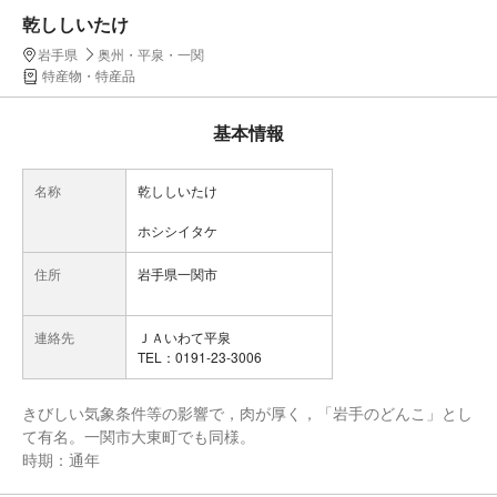
乾ししいたけ
岩手県
奥州・平泉・一関
特産物・特産品
基本情報
名称
乾ししいたけ
ホシシイタケ
住所
岩手県一関市
連絡先
ＪＡいわて平泉
TEL：0191-23-3006
きびしい気象条件等の影響で，肉が厚く，「岩手のどんこ」とし
て有名。一関市大東町でも同様。
時期：通年