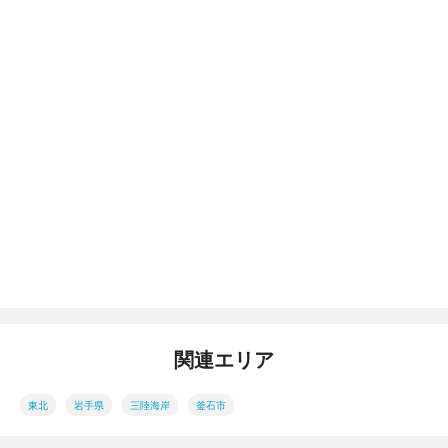
関連エリア
東北
岩手県
三陸海岸
釜石市