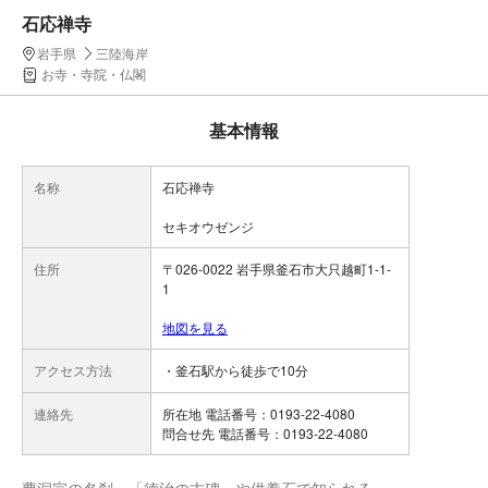
石応禅寺
岩手県
三陸海岸
お寺・寺院・仏閣
基本情報
名称
石応禅寺
セキオウゼンジ
住所
〒026-0022 岩手県釜石市大只越町1-1-
1
地図を見る
アクセス方法
・釜石駅から徒歩で10分
連絡先
所在地 電話番号：0193-22-4080
問合せ先 電話番号：0193-22-4080