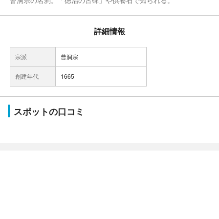
曹洞宗の名刹。「徳治の古碑」や供養石で知られる。
詳細情報
宗派
曹洞宗
創建年代
1665
スポットの口コミ