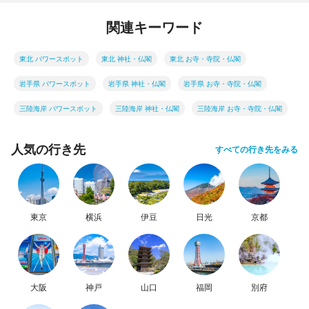
関連キーワード
東北 パワースポット
東北 神社・仏閣
東北 お寺・寺院・仏閣
岩手県 パワースポット
岩手県 神社・仏閣
岩手県 お寺・寺院・仏閣
三陸海岸 パワースポット
三陸海岸 神社・仏閣
三陸海岸 お寺・寺院・仏閣
人気の行き先
すべての行き先をみる
東京
横浜
伊豆
日光
京都
大阪
神戸
山口
福岡
別府