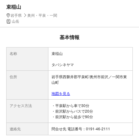
束稲山
岩手県
奥州・平泉・一関
山岳
基本情報
名称
束稲山
タバシネヤマ
住所
岩手県西磐井郡平泉町/奥州市前沢／一関市東
山町
地図を見る
アクセス方法
・平泉駅から車で30分
・前沢駅からバスで20分
・前沢駅から徒歩で90分
連絡先
問合せ先 電話番号：0191-46-2111