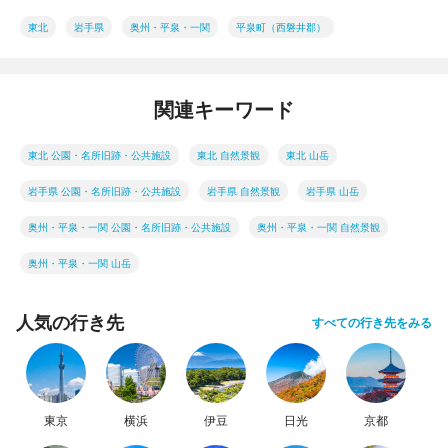
東北
岩手県
奥州・平泉・一関
平泉町（西磐井郡）
関連キーワード
東北 公園・名所旧跡・公共施設
東北 自然景観
東北 山岳
岩手県 公園・名所旧跡・公共施設
岩手県 自然景観
岩手県 山岳
奥州・平泉・一関 公園・名所旧跡・公共施設
奥州・平泉・一関 自然景観
奥州・平泉・一関 山岳
人気の行き先
すべての行き先をみる
東京
横浜
伊豆
日光
京都