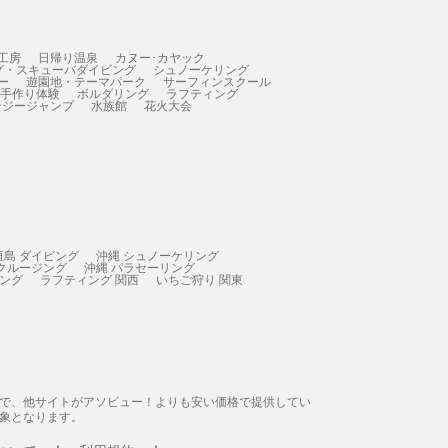
工房
日帰り温泉
カヌー･カヤック
グ・スキューバダイビング
シュノーケリング
ー
遊園地・テーマパーク
サーフィンスクール
 手作り体験
ボルダリング
ラフティング
ンジージャンプ
水族館
花火大会
垣島 ダイビング
沖縄 シュノーケリング
 クルージング
沖縄 パラセーリング
ィング
ラフティング 関西
いちご狩り 関東
態で、他サイトがアソビュー！よりも安い価格で提供してい
象となります。