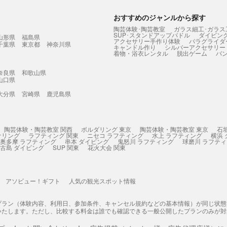
おすすめのジャンルから探す
陶芸体験･陶芸教室
ガラス細工･ガラス
SUP･スタンドアップパドル
ダイビン
山形県
福島県
アクセサリー手作り体験
パラグライダ
千葉県
東京都
神奈川県
キャンドル作り
シルバーアクセサリー
着物・浴衣レンタル
脱出ゲーム
バ
奈良県
和歌山県
山口県
大分県
宮崎県
鹿児島県
陶芸体験・陶芸教室 関西
ボルダリング 東京
陶芸体験・陶芸教室 東京
石
ケリング
ラフティング 関東
ニセコ ラフティング
水上 ラフティング
横浜
奥多摩 ラフティング
串本 ダイビング
鬼怒川 ラフティング
球磨川 ラフテ
古島 ダイビング
SUP 関東
花火大会 関東
アソビュー！ギフト
人気の観光スポット情報
プラン（体験内容、利用日、参加条件、キャンセル規約などの基本情報）が同じ状
いたします。ただし、比較する料金は誰でも確認できる一般公開したプランのみが対