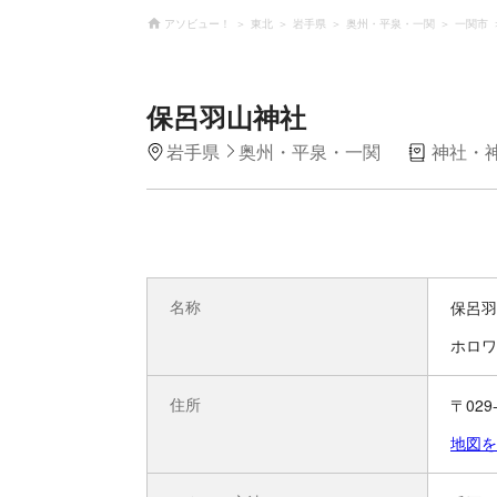
アソビュー！
東北
岩手県
奥州・平泉・一関
一関市
保呂羽山神社
岩手県
奥州・平泉・一関
神社・
名称
保呂羽
ホロワ
住所
〒02
地図を