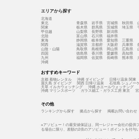
エリアから探す
北海道
東北
青森県
岩手県
宮城県
秋田県
関東
栃木県
群馬県
茨城県
埼玉県
甲信越
山梨県
長野県
新潟県
北陸
富山県
石川県
福井県
東海
静岡県
岐阜県
愛知県
三重県
関西
滋賀県
京都府
大阪府
兵庫県
山陰・山陽
鳥取県
島根県
岡山県
広島県
四国
徳島県
香川県
愛媛県
高知県
九州
福岡県
佐賀県
長崎県
熊本県
沖縄
おすすめキーワード
京都 着物レンタル
沖縄 ダイビング
日帰り温泉 関東
屋久島 ダイビング
関西 日帰り温泉
石垣島 シュノー
天草 イルカウォッチング
沖縄 ホエールウォッチング
沖縄 マリンスポーツ
ガラス細工・ガラス工房 東京
宮
その他
ランキングから探す
拠点から探す
掲載お問い合わせ
※アソビュー！の最安値保証は、同一レジャー会社の提供
る場合に限り、差額の2倍のアソビュー！ポイントを付与