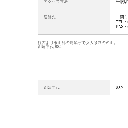
アクセス方法
千厩駅 
連絡先
一関市
TEL：0
FAX：0
往古より東山郷の総鎮守で女人禁制の名山。
創建年代 882
創建年代
882