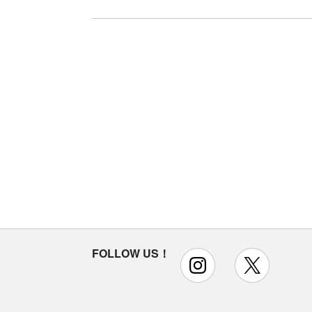
FOLLOW US！
instagram
x