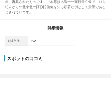
年に再興されたものです。ご本尊は木造十一面観音立像で、11世
紀末からの北東北の阿弥陀信仰を知る顕著な例として貴重である
とされています。
詳細情報
創建年代
802
スポットの口コミ