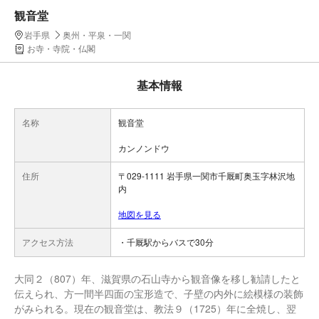
観音堂
岩手県
奥州・平泉・一関
お寺・寺院・仏閣
基本情報
名称
観音堂
カンノンドウ
住所
〒029-1111 岩手県一関市千厩町奥玉字林沢地
内
地図を見る
アクセス方法
・千厩駅からバスで30分
大同２（807）年、滋賀県の石山寺から観音像を移し勧請したと
伝えられ、方一間半四面の宝形造で、子壁の内外に絵模様の装飾
がみられる。現在の観音堂は、教法９（1725）年に全焼し、翌