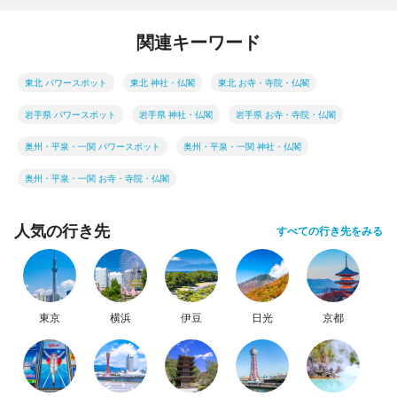
関連キーワード
東北 パワースポット
東北 神社・仏閣
東北 お寺・寺院・仏閣
岩手県 パワースポット
岩手県 神社・仏閣
岩手県 お寺・寺院・仏閣
奥州・平泉・一関 パワースポット
奥州・平泉・一関 神社・仏閣
奥州・平泉・一関 お寺・寺院・仏閣
人気の行き先
すべての行き先をみる
東京
横浜
伊豆
日光
京都