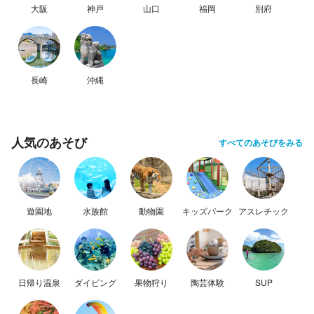
大阪
神戸
山口
福岡
別府
長崎
沖縄
人気のあそび
すべてのあそびをみる
遊園地
水族館
動物園
キッズパーク
アスレチック
日帰り温泉
ダイビング
果物狩り
陶芸体験
SUP