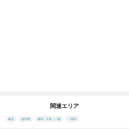
関連エリア
東北
岩手県
奥州・平泉・一関
一関市