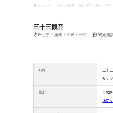
アソビュー！
東北
岩手県
奥州・平泉・一関
一関市
三十三観音
岩手県
奥州・平泉・一関
観光施
名称
三十三
サンジ
住所
〒02
地図を