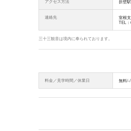
アクセス方法
折壁駅 
連絡先
室根支
TEL：0
三十三観音は境内に奉られております。
料金／見学時間／休業日
無料/-/