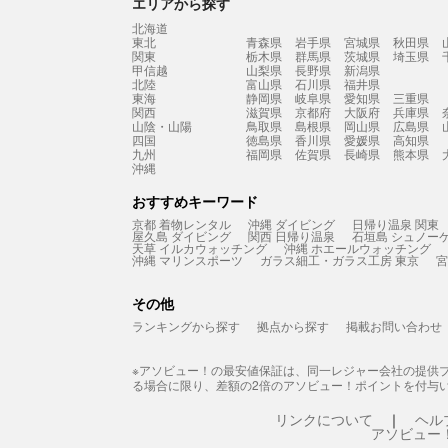
エリアから探す
北海道
東北
青森県
岩手県
宮城県
秋田県
関東
栃木県
群馬県
茨城県
埼玉県
甲信越
山梨県
長野県
新潟県
北陸
富山県
石川県
福井県
東海
静岡県
岐阜県
愛知県
三重県
関西
滋賀県
京都府
大阪府
兵庫県
山陰・山陽
鳥取県
島根県
岡山県
広島県
四国
徳島県
香川県
愛媛県
高知県
九州
福岡県
佐賀県
長崎県
熊本県
沖縄
おすすめキーワード
京都 着物レンタル
沖縄 ダイビング
日帰り温泉 関東
屋久島 ダイビング
関西 日帰り温泉
石垣島 シュノー
天草 イルカウォッチング
沖縄 ホエールウォッチング
沖縄 マリンスポーツ
ガラス細工・ガラス工房 東京
宮
その他
ランキングから探す
拠点から探す
掲載お問い合わせ
※アソビュー！の最安値保証は、同一レジャー会社の提供
る場合に限り、差額の2倍のアソビュー！ポイントを付与
リンクについて
ヘル
アソビュー