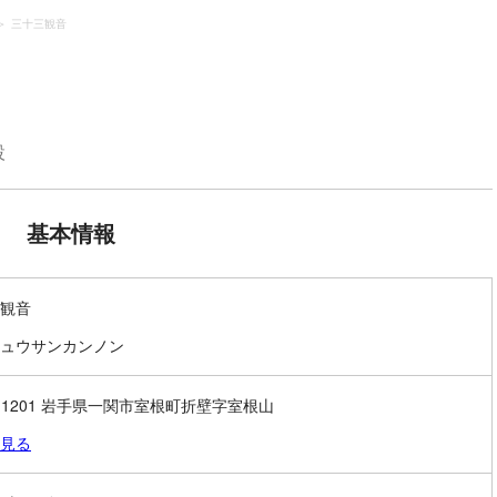
三十三観音
設
基本情報
観音
ュウサンカンノン
9-1201 岩手県一関市室根町折壁字室根山
見る