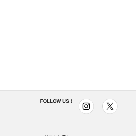
FOLLOW US！
instagram
x