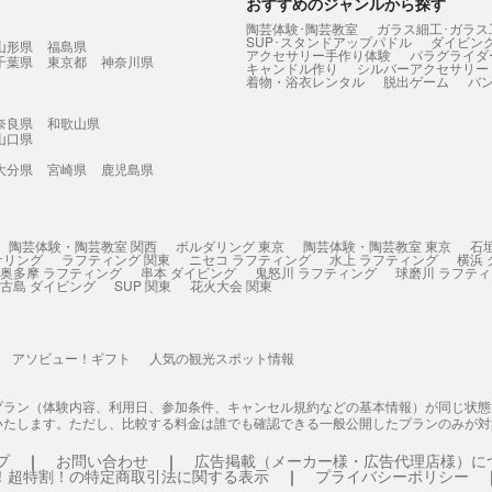
おすすめのジャンルから探す
陶芸体験･陶芸教室
ガラス細工･ガラス
SUP･スタンドアップパドル
ダイビン
山形県
福島県
アクセサリー手作り体験
パラグライダ
千葉県
東京都
神奈川県
キャンドル作り
シルバーアクセサリー
着物・浴衣レンタル
脱出ゲーム
バ
奈良県
和歌山県
山口県
大分県
宮崎県
鹿児島県
陶芸体験・陶芸教室 関西
ボルダリング 東京
陶芸体験・陶芸教室 東京
石
ケリング
ラフティング 関東
ニセコ ラフティング
水上 ラフティング
横浜
奥多摩 ラフティング
串本 ダイビング
鬼怒川 ラフティング
球磨川 ラフテ
古島 ダイビング
SUP 関東
花火大会 関東
アソビュー！ギフト
人気の観光スポット情報
プラン（体験内容、利用日、参加条件、キャンセル規約などの基本情報）が同じ状
いたします。ただし、比較する料金は誰でも確認できる一般公開したプランのみが対
プ
お問い合わせ
広告掲載（メーカー様・広告代理店様）に
！超特割！の特定商取引法に関する表示
プライバシーポリシー