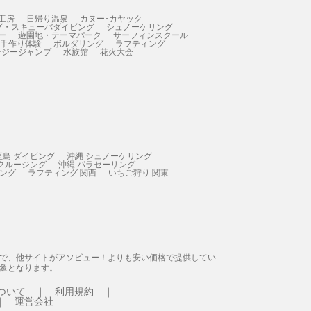
工房
日帰り温泉
カヌー･カヤック
グ・スキューバダイビング
シュノーケリング
ー
遊園地・テーマパーク
サーフィンスクール
 手作り体験
ボルダリング
ラフティング
ンジージャンプ
水族館
花火大会
垣島 ダイビング
沖縄 シュノーケリング
 クルージング
沖縄 パラセーリング
ィング
ラフティング 関西
いちご狩り 関東
態で、他サイトがアソビュー！よりも安い価格で提供してい
象となります。
ついて
利用規約
運営会社