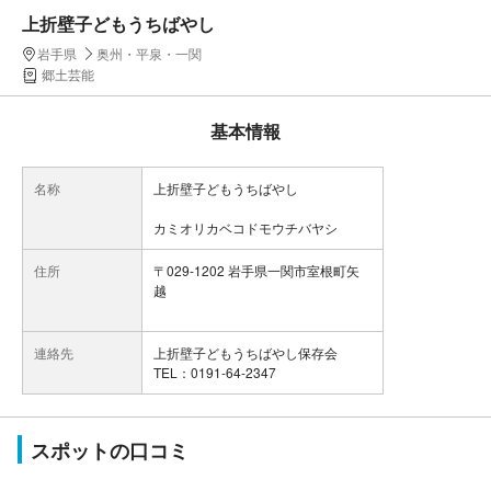
上折壁子どもうちばやし
岩手県
奥州・平泉・一関
郷土芸能
基本情報
名称
上折壁子どもうちばやし
カミオリカベコドモウチバヤシ
住所
〒029-1202 岩手県一関市室根町矢
越
連絡先
上折壁子どもうちばやし保存会
TEL：0191-64-2347
スポットの口コミ