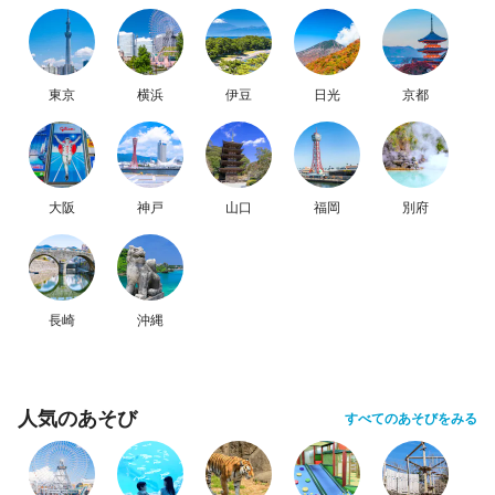
東京
横浜
伊豆
日光
京都
大阪
神戸
山口
福岡
別府
長崎
沖縄
人気のあそび
すべてのあそびをみる