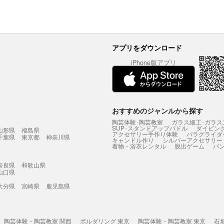
アプリをダウンロード
iPhone版アプリ
おすすめのジャンルから探す
陶芸体験･陶芸教室
ガラス細工･ガラス
SUP･スタンドアップパドル
ダイビン
山形県
福島県
アクセサリー手作り体験
パラグライダ
千葉県
東京都
神奈川県
キャンドル作り
シルバーアクセサリー
着物・浴衣レンタル
脱出ゲーム
バ
奈良県
和歌山県
山口県
大分県
宮崎県
鹿児島県
陶芸体験・陶芸教室 関西
ボルダリング 東京
陶芸体験・陶芸教室 東京
石