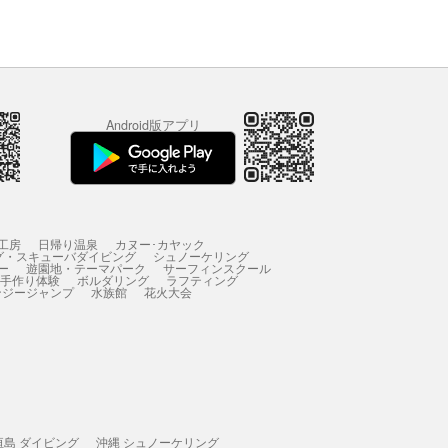
Android版アプリ
工房
日帰り温泉
カヌー･カヤック
グ・スキューバダイビング
シュノーケリング
ー
遊園地・テーマパーク
サーフィンスクール
 手作り体験
ボルダリング
ラフティング
ンジージャンプ
水族館
花火大会
垣島 ダイビング
沖縄 シュノーケリング