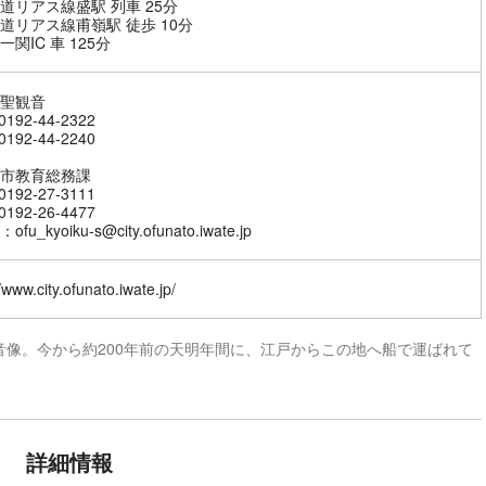
道リアス線盛駅 列車 25分
道リアス線甫嶺駅 徒歩 10分
関IC 車 125分
聖観音
192-44-2322
192-44-2240
市教育総務課
192-27-3111
192-26-4477
fu_kyoiku-s@city.ofunato.iwate.jp
/www.city.ofunato.iwate.jp/
像。今から約200年前の天明年間に、江戸からこの地へ船で運ばれて
詳細情報