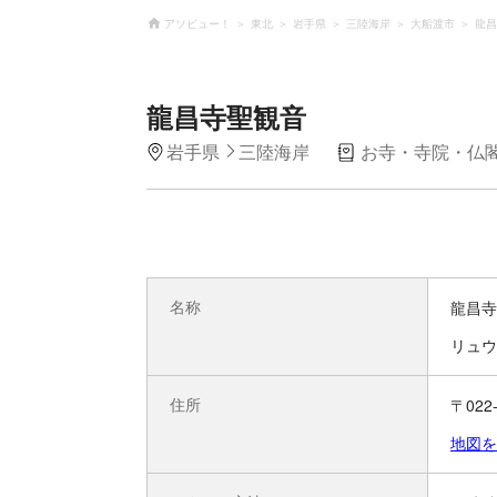
アソビュー！
東北
岩手県
三陸海岸
大船渡市
龍昌
龍昌寺聖観音
岩手県
三陸海岸
お寺・寺院・仏
名称
龍昌寺
リュウ
住所
〒02
地図を