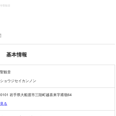
寺聖観音
閣
基本情報
聖観音
ショウジセイカンノン
2-0101 岩手県大船渡市三陸町越喜来字甫嶺64
見る