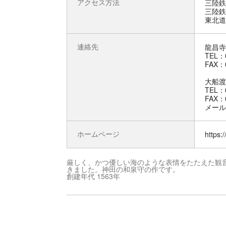
アクセス方法
三陸鉄
三陸鉄
東北道一
連絡先
龍昌寺
TEL：0
FAX：0
大船渡
TEL：0
FAX：0
メール：o
ホームページ
https:/
厳しく、かつ優しい海のような表情をたたえた観音
きました。神田の和泉守の作です。
創建年代 1563年