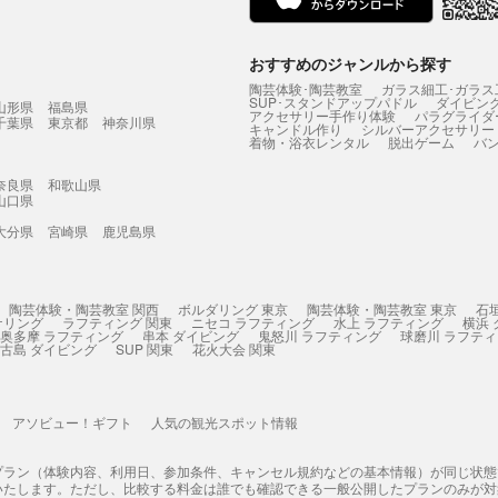
おすすめのジャンルから探す
陶芸体験･陶芸教室
ガラス細工･ガラス
SUP･スタンドアップパドル
ダイビン
山形県
福島県
アクセサリー手作り体験
パラグライダ
千葉県
東京都
神奈川県
キャンドル作り
シルバーアクセサリー
着物・浴衣レンタル
脱出ゲーム
バ
奈良県
和歌山県
山口県
大分県
宮崎県
鹿児島県
陶芸体験・陶芸教室 関西
ボルダリング 東京
陶芸体験・陶芸教室 東京
石
ケリング
ラフティング 関東
ニセコ ラフティング
水上 ラフティング
横浜
奥多摩 ラフティング
串本 ダイビング
鬼怒川 ラフティング
球磨川 ラフテ
古島 ダイビング
SUP 関東
花火大会 関東
アソビュー！ギフト
人気の観光スポット情報
プラン（体験内容、利用日、参加条件、キャンセル規約などの基本情報）が同じ状
いたします。ただし、比較する料金は誰でも確認できる一般公開したプランのみが対