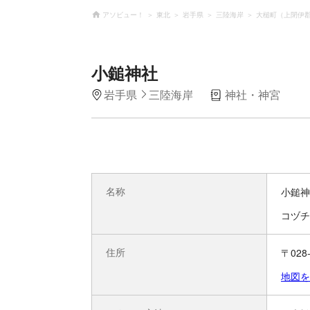
アソビュー！
東北
岩手県
三陸海岸
大槌町（上閉伊
小鎚神社
岩手県
三陸海岸
神社・神宮
名称
小鎚神
コヅチ
住所
〒02
地図を