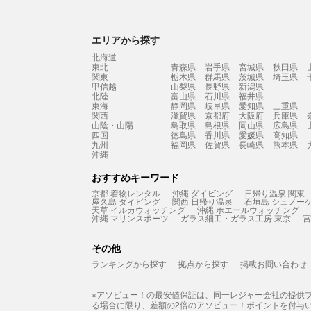
エリアから探す
北海道
東北
青森県
岩手県
宮城県
秋田県
関東
栃木県
群馬県
茨城県
埼玉県
甲信越
山梨県
長野県
新潟県
北陸
富山県
石川県
福井県
東海
静岡県
岐阜県
愛知県
三重県
関西
滋賀県
京都府
大阪府
兵庫県
山陰・山陽
鳥取県
島根県
岡山県
広島県
四国
徳島県
香川県
愛媛県
高知県
九州
福岡県
佐賀県
長崎県
熊本県
沖縄
おすすめキーワード
京都 着物レンタル
沖縄 ダイビング
日帰り温泉 関東
屋久島 ダイビング
関西 日帰り温泉
石垣島 シュノー
天草 イルカウォッチング
沖縄 ホエールウォッチング
沖縄 マリンスポーツ
ガラス細工・ガラス工房 東京
宮
その他
ランキングから探す
拠点から探す
掲載お問い合わせ
※アソビュー！の最安値保証は、同一レジャー会社の提供
る場合に限り、差額の2倍のアソビュー！ポイントを付与