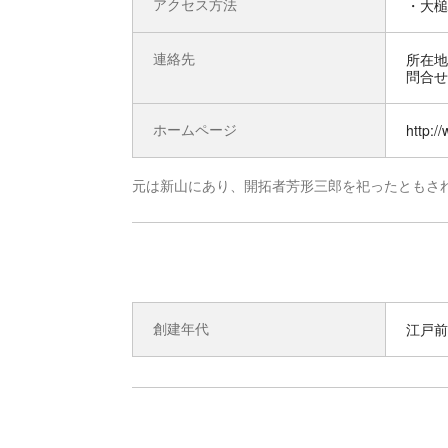
アクセス方法
・大槌
連絡先
所在地 
問合せ先
ホームページ
http:/
元は新山にあり、開拓者芳形三郎を祀ったともさ
創建年代
江戸前