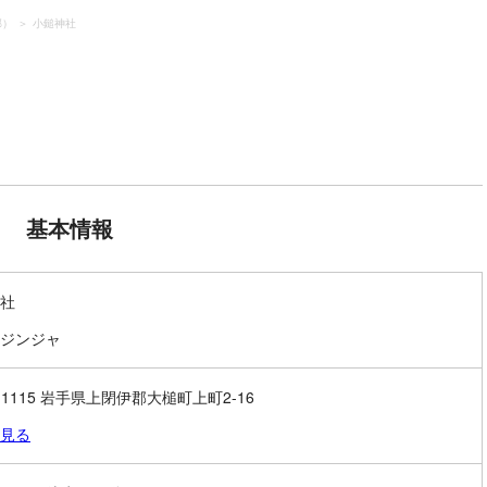
郡）
小鎚神社
基本情報
社
ジンジャ
8-1115 岩手県上閉伊郡大槌町上町2-16
見る