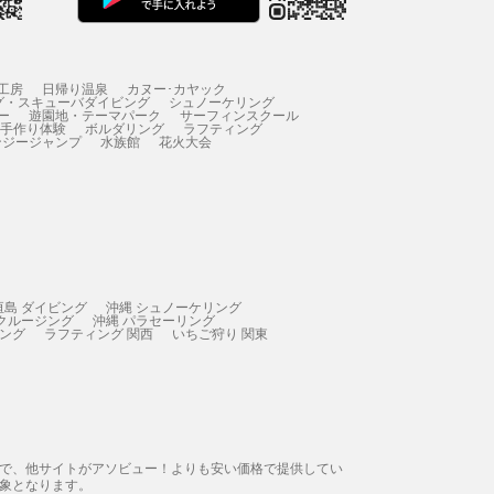
工房
日帰り温泉
カヌー･カヤック
グ・スキューバダイビング
シュノーケリング
ー
遊園地・テーマパーク
サーフィンスクール
 手作り体験
ボルダリング
ラフティング
ンジージャンプ
水族館
花火大会
垣島 ダイビング
沖縄 シュノーケリング
 クルージング
沖縄 パラセーリング
ィング
ラフティング 関西
いちご狩り 関東
態で、他サイトがアソビュー！よりも安い価格で提供してい
象となります。