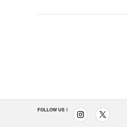
FOLLOW US！
instagram
x